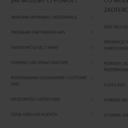
JAK MOŻEMY CI POMÓC?
CO MOŻE
ZAOFER
WARUNKI WYNAJMU I REZERWACJI
AVIS INCLUS
PROGRAM PARTNERSKI AVIS
PROMOCJE 
SKONTAKTUJ SIĘ Z NAMI
SAMOCHO
POBIERZ LUB OPŁAĆ FAKTURĘ
POWODY, D
REZERWOWA
ROZWIĄZANIA LEASINGOWE I FLOTOWE
AVIS
FLOTA AVIS
MOŻLIWOŚCI LICENCYJNE
POBIERZ APL
DZIAŁ OBSŁUGI KLIENTA
O FIRMIE AV