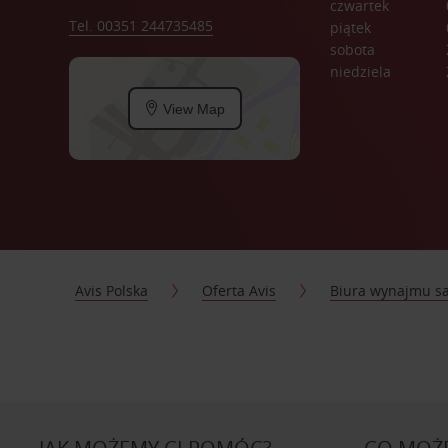
czwartek
Tel. 00351 244735485
piątek
sobota
niedziela
View Map
Avis Polska
Oferta Avis
Biura wynajmu 