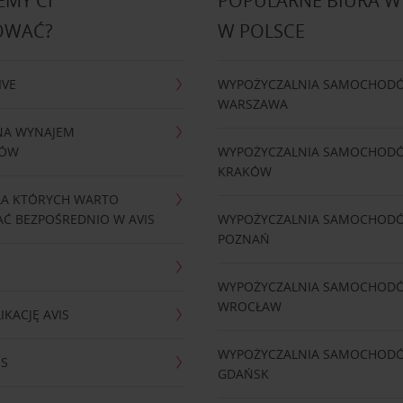
MY CI
POPULARNE BIURA 
OWAĆ?
W POLSCE
IVE
WYPOŻYCZALNIA SAMOCHOD
WARSZAWA
NA WYNAJEM
DÓW
WYPOŻYCZALNIA SAMOCHOD
KRAKÓW
LA KTÓRYCH WARTO
Ć BEZPOŚREDNIO W AVIS
WYPOŻYCZALNIA SAMOCHOD
POZNAŃ
WYPOŻYCZALNIA SAMOCHOD
WROCŁAW
IKACJĘ AVIS
WYPOŻYCZALNIA SAMOCHOD
IS
GDAŃSK