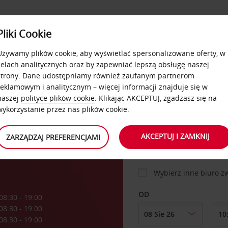
USŁUGI
Pliki Cookie
FLOTA
DODATKI
OFERTA
SAMOOBSŁUGOWE
Używamy plików cookie, aby wyświetlać spersonalizowane oferty, w
celach analitycznych oraz by zapewniać lepszą obsługę naszej
strony. Dane udostępniamy również zaufanym partnerom
reklamowym i analitycznym – więcej informacji znajduje się w
SAMOCHÓD
naszej
polityce plików cookie
. Klikając AKCEPTUJ, zgadzasz się na
wykorzystanie przez nas plików cookie.
iria
MIEJSCE ODBIORU
AKCEPTUJ I ZAMKNIJ
ZARZĄDZAJ PREFERENCJAMI
Wybierz inne biuro 
a
OD
08:30 - 19:00
08:30 - 19:00
08:30 - 19:00