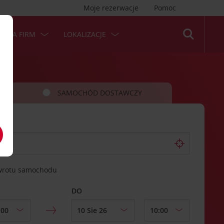
Moje rezerwacje
Pomoc
 DLA FIRM
LOKALIZACJE
SAMOCHÓD DOSTAWCZY
zwrotu samochodu
DO