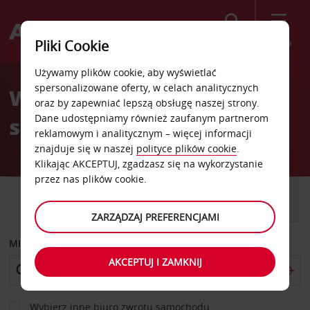
Szukaj
Menu
Pliki Cookie
Welcome
Używamy plików cookie, aby wyświetlać
to
spersonalizowane oferty, w celach analitycznych
Wypożyczalnia
Avis
oraz by zapewniać lepszą obsługę naszej strony.
Dane udostępniamy również zaufanym partnerom
samochodów Roanne
reklamowym i analitycznym – więcej informacji
znajduje się w naszej
polityce plików cookie
.
Klikając AKCEPTUJ, zgadzasz się na wykorzystanie
przez nas plików cookie.
SAMOCHÓD
SAMOCHÓD
DOSTAWCZY
ZARZĄDZAJ PREFERENCJAMI
MIEJSCE ODBIORU
AKCEPTUJ I ZAMKNIJ
Wybierz inne biuro zwrotu samochodu