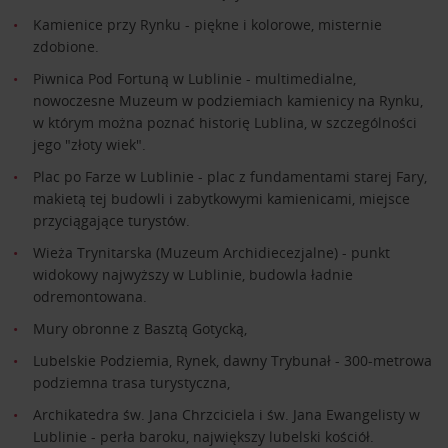
Kamienice przy Rynku - piękne i kolorowe, misternie
zdobione.
Piwnica Pod Fortuną w Lublinie - multimedialne,
nowoczesne Muzeum w podziemiach kamienicy na Rynku,
w którym można poznać historię Lublina, w szczególności
jego "złoty wiek".
Plac po Farze w Lublinie - plac z fundamentami starej Fary,
makietą tej budowli i zabytkowymi kamienicami, miejsce
przyciągające turystów.
Wieża Trynitarska (Muzeum Archidiecezjalne) - punkt
widokowy najwyższy w Lublinie, budowla ładnie
odremontowana.
Mury obronne z Basztą Gotycką,
Lubelskie Podziemia, Rynek, dawny Trybunał - 300-metrowa
podziemna trasa turystyczna,
Archikatedra św. Jana Chrzciciela i św. Jana Ewangelisty w
Lublinie - perła baroku, największy lubelski kościół.