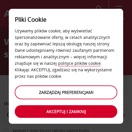
Szukaj
Menu
Pliki Cookie
Welcome
Używamy plików cookie, aby wyświetlać
to
spersonalizowane oferty, w celach analitycznych
Wypożyczalnia
Avis
oraz by zapewniać lepszą obsługę naszej strony.
Dane udostępniamy również zaufanym partnerom
samochodów Lublin
reklamowym i analitycznym – więcej informacji
znajduje się w naszej
polityce plików cookie
.
Klikając AKCEPTUJ, zgadzasz się na wykorzystanie
przez nas plików cookie.
SAMOCHÓD
SAMOCHÓD
DOSTAWCZY
ZARZĄDZAJ PREFERENCJAMI
MIEJSCE ODBIORU
AKCEPTUJ I ZAMKNIJ
Wybierz inne biuro zwrotu samochodu