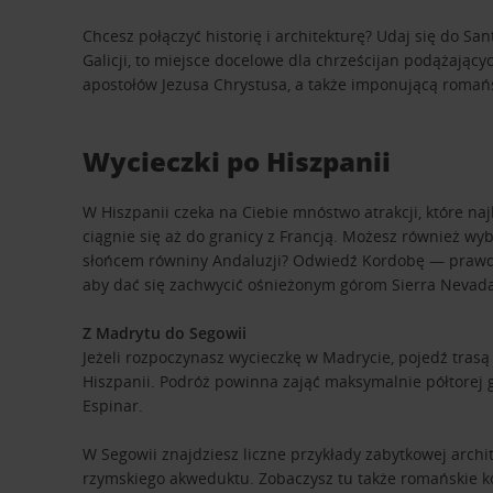
Chcesz połączyć historię i architekturę? Udaj się do S
Galicji, to miejsce docelowe dla chrześcijan podążający
apostołów Jezusa Chrystusa, a także imponującą romań
Wycieczki po Hiszpanii
W Hiszpanii czeka na Ciebie mnóstwo atrakcji, które na
ciągnie się aż do granicy z Francją. Możesz również w
słońcem równiny Andaluzji? Odwiedź Kordobę — prawdziw
aby dać się zachwycić ośnieżonym górom Sierra Nevada
Z Madrytu do Segowii
Jeżeli rozpoczynasz wycieczkę w Madrycie, pojedź trasą
Hiszpanii. Podróż powinna zająć maksymalnie półtorej g
Espinar.
W Segowii znajdziesz liczne przykłady zabytkowej arch
rzymskiego akweduktu. Zobaczysz tu także romańskie ko