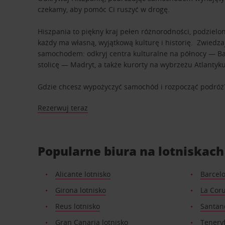
czekamy, aby pomóc Ci ruszyć w drogę.
Hiszpania to piękny kraj pełen różnorodności, podzielo
każdy ma własną, wyjątkową kulturę i historię. Zwiedzaj
samochodem: odkryj centra kulturalne na północy — Bar
stolicę — Madryt, a także kurorty na wybrzeżu Atlanty
Gdzie chcesz wypożyczyć samochód i rozpocząć podróż
Rezerwuj teraz
Popularne biura na lotniskach
Alicante lotnisko
Barcelo
Girona lotnisko
La Coru
Reus lotnisko
Santand
Gran Canaria lotnisko
Teneryf