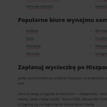
Minorka lotnisko
Majorka
Popularne biura wynajmu sam
Andora
Benid
Ibiza
Guadal
Marbella
Málaga
Minorka
Sarago
Zaplanuj wycieczkę po Hiszpan
Jazda samochodem po pięknej Hiszpanii to prawdziwa p
Avis.
Zacznij swoją przygodę w Madrycie — eleganckiej i ekscy
zwany „złoty trójkąt sztuki”: Reina Sofía, Museo del Pr
przygotuj się na legendarne nocne życie miasta.