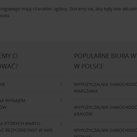
ogowego mają charakter ogólny. Staramy się, aby były one aktualn
jazdu.
MY CI
POPULARNE BIURA 
OWAĆ?
W POLSCE
IVE
WYPOŻYCZALNIA SAMOCHOD
WARSZAWA
NA WYNAJEM
DÓW
WYPOŻYCZALNIA SAMOCHOD
KRAKÓW
LA KTÓRYCH WARTO
Ć BEZPOŚREDNIO W AVIS
WYPOŻYCZALNIA SAMOCHOD
POZNAŃ