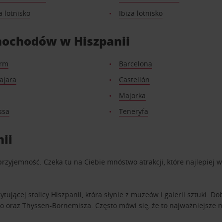
 lotnisko
Ibiza lotnisko
ochodów w Hiszpanii
orm
Barcelona
ajara
Castellón
Majorka
ssa
Teneryfa
ii
rzyjemność. Czeka tu na Ciebie mnóstwo atrakcji, które najlepiej
tującej stolicy Hiszpanii, która słynie z muzeów i galerii sztuki. 
ado oraz Thyssen-Bornemisza. Często mówi się, że to najważniejsze 