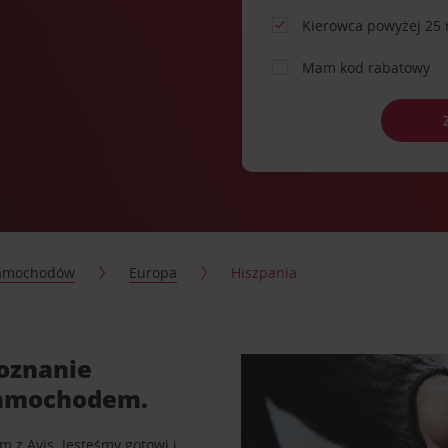
Kierowca powyżej 25 
Mam kod rabatowy
samochodów
Europa
Hiszpania
oznanie
 samochodem.
z Avis. Jesteśmy gotowi i