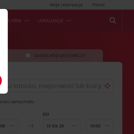
Moje rezerwacje
Pomoc
 DLA FIRM
LOKALIZACJE
SAMOCHÓD DOSTAWCZY
zwrotu samochodu
DO