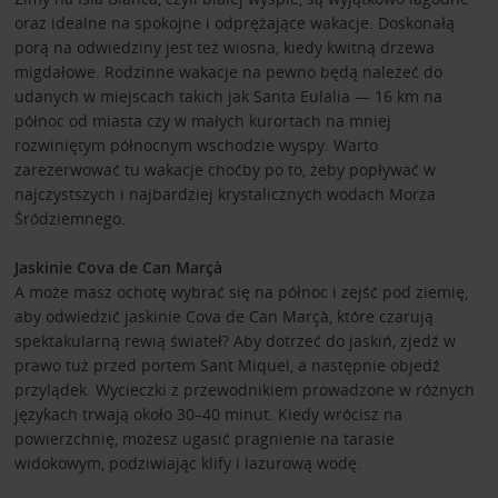
oraz idealne na spokojne i odprężające wakacje. Doskonałą
porą na odwiedziny jest też wiosna, kiedy kwitną drzewa
migdałowe. Rodzinne wakacje na pewno będą należeć do
udanych w miejscach takich jak Santa Eulalia — 16 km na
północ od miasta czy w małych kurortach na mniej
rozwiniętym północnym wschodzie wyspy. Warto
zarezerwować tu wakacje choćby po to, żeby popływać w
najczystszych i najbardziej krystalicznych wodach Morza
Śródziemnego.
Jaskinie Cova de Can Marçà
A może masz ochotę wybrać się na północ i zejść pod ziemię,
aby odwiedzić jaskinie Cova de Can Marçà, które czarują
spektakularną rewią świateł? Aby dotrzeć do jaskiń, zjedź w
prawo tuż przed portem Sant Miquel, a następnie objedź
przylądek. Wycieczki z przewodnikiem prowadzone w różnych
językach trwają około 30–40 minut. Kiedy wrócisz na
powierzchnię, możesz ugasić pragnienie na tarasie
widokowym, podziwiając klify i lazurową wodę.