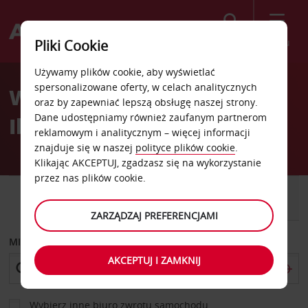
Szukaj
Menu
Pliki Cookie
Welcome
Używamy plików cookie, aby wyświetlać
to
spersonalizowane oferty, w celach analitycznych
Wynajem samochodów na
Avis
oraz by zapewniać lepszą obsługę naszej strony.
Dane udostępniamy również zaufanym partnerom
Ibizie
reklamowym i analitycznym – więcej informacji
znajduje się w naszej
polityce plików cookie
.
Klikając AKCEPTUJ, zgadzasz się na wykorzystanie
przez nas plików cookie.
SAMOCHÓD
SAMOCHÓD
DOSTAWCZY
ZARZĄDZAJ PREFERENCJAMI
MIEJSCE ODBIORU
AKCEPTUJ I ZAMKNIJ
Wybierz inne biuro zwrotu samochodu