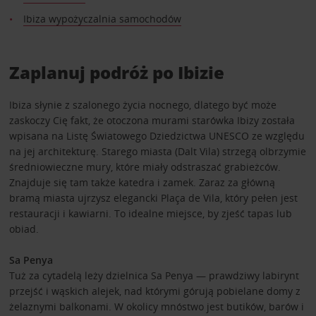
Ibiza wypożyczalnia samochodów
Zaplanuj podróż po Ibizie
Ibiza słynie z szalonego życia nocnego, dlatego być może
zaskoczy Cię fakt, że otoczona murami starówka Ibizy została
wpisana na Listę Światowego Dziedzictwa UNESCO ze względu
na jej architekturę. Starego miasta (Dalt Vila) strzegą olbrzymie
średniowieczne mury, które miały odstraszać grabieżców.
Znajduje się tam także katedra i zamek. Zaraz za główną
bramą miasta ujrzysz elegancki Plaça de Vila, który pełen jest
restauracji i kawiarni. To idealne miejsce, by zjeść tapas lub
obiad.
Sa Penya
Tuż za cytadelą leży dzielnica Sa Penya — prawdziwy labirynt
przejść i wąskich alejek, nad którymi górują pobielane domy z
żelaznymi balkonami. W okolicy mnóstwo jest butików, barów i