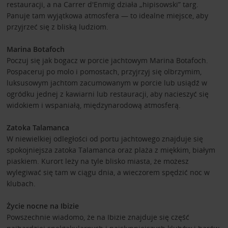
restauracji, a na Carrer d'Enmig działa „hipisowski” targ.
Panuje tam wyjątkowa atmosfera — to idealne miejsce, aby
przyjrzeć się z bliską ludziom.
Marina Botafoch
Poczuj się jak bogacz w porcie jachtowym Marina Botafoch.
Pospaceruj po molo i pomostach, przyjrzyj się olbrzymim,
luksusowym jachtom zacumowanym w porcie lub usiądź w
ogródku jednej z kawiarni lub restauracji, aby nacieszyć się
widokiem i wspaniałą, międzynarodową atmosferą.
Zatoka Talamanca
W niewielkiej odległości od portu jachtowego znajduje się
spokojniejsza zatoka Talamanca oraz plaża z miękkim, białym
piaskiem. Kurort leży na tyle blisko miasta, że możesz
wylegiwać się tam w ciągu dnia, a wieczorem spędzić noc w
klubach.
Życie nocne na Ibizie
Powszechnie wiadomo, że na Ibizie znajduje się część