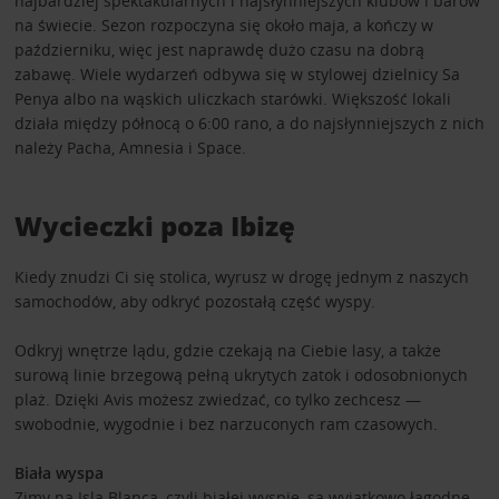
najbardziej spektakularnych i najsłynniejszych klubów i barów
na świecie. Sezon rozpoczyna się około maja, a kończy w
październiku, więc jest naprawdę dużo czasu na dobrą
zabawę. Wiele wydarzeń odbywa się w stylowej dzielnicy Sa
Penya albo na wąskich uliczkach starówki. Większość lokali
działa między północą o 6:00 rano, a do najsłynniejszych z nich
należy Pacha, Amnesia i Space.
Wycieczki poza Ibizę
Kiedy znudzi Ci się stolica, wyrusz w drogę jednym z naszych
samochodów, aby odkryć pozostałą część wyspy.
Odkryj wnętrze lądu, gdzie czekają na Ciebie lasy, a także
surową linie brzegową pełną ukrytych zatok i odosobnionych
plaż. Dzięki Avis możesz zwiedzać, co tylko zechcesz —
swobodnie, wygodnie i bez narzuconych ram czasowych.
Biała wyspa
Zimy na Isla Blanca, czyli białej wyspie, są wyjątkowo łagodne