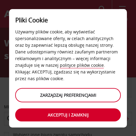
Szukaj
Menu
Pliki Cookie
Welcome
Używamy plików cookie, aby wyświetlać
to
spersonalizowane oferty, w celach analitycznych
Wypożyczalnia
Avis
oraz by zapewniać lepszą obsługę naszej strony.
Dane udostępniamy również zaufanym partnerom
samochodów Grünberg
reklamowym i analitycznym – więcej informacji
znajduje się w naszej
polityce plików cookie
.
Klikając AKCEPTUJ, zgadzasz się na wykorzystanie
przez nas plików cookie.
SAMOCHÓD
SAMOCHÓD
DOSTAWCZY
ZARZĄDZAJ PREFERENCJAMI
MIEJSCE ODBIORU
AKCEPTUJ I ZAMKNIJ
Wybierz inne biuro zwrotu samochodu