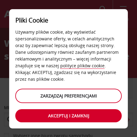
Szukaj
Menu
Pliki Cookie
Welcome
Używamy plików cookie, aby wyświetlać
to
spersonalizowane oferty, w celach analitycznych
Wypożyczalnia
Avis
oraz by zapewniać lepszą obsługę naszej strony.
Dane udostępniamy również zaufanym partnerom
samochodów Wernigerode
reklamowym i analitycznym – więcej informacji
znajduje się w naszej
polityce plików cookie
.
Klikając AKCEPTUJ, zgadzasz się na wykorzystanie
przez nas plików cookie.
SAMOCHÓD
SAMOCHÓD
DOSTAWCZY
ZARZĄDZAJ PREFERENCJAMI
MIEJSCE ODBIORU
AKCEPTUJ I ZAMKNIJ
Wybierz inne biuro zwrotu samochodu