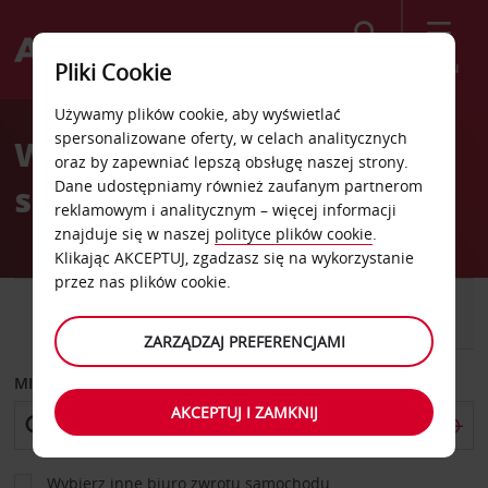
Szukaj
Menu
Pliki Cookie
Welcome
Używamy plików cookie, aby wyświetlać
to
spersonalizowane oferty, w celach analitycznych
Wypożyczalnia
Avis
oraz by zapewniać lepszą obsługę naszej strony.
Dane udostępniamy również zaufanym partnerom
samochodów New Haven
reklamowym i analitycznym – więcej informacji
znajduje się w naszej
polityce plików cookie
.
Klikając AKCEPTUJ, zgadzasz się na wykorzystanie
przez nas plików cookie.
SAMOCHÓD
SAMOCHÓD
DOSTAWCZY
ZARZĄDZAJ PREFERENCJAMI
MIEJSCE ODBIORU
AKCEPTUJ I ZAMKNIJ
Wybierz inne biuro zwrotu samochodu