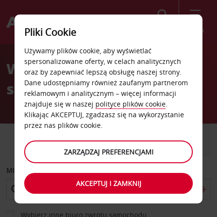
Szukaj
Menu
Pliki Cookie
Welcome
Używamy plików cookie, aby wyświetlać
to
spersonalizowane oferty, w celach analitycznych
Wypożyczalnia
Avis
oraz by zapewniać lepszą obsługę naszej strony.
Dane udostępniamy również zaufanym partnerom
samochodów Duncanville
reklamowym i analitycznym – więcej informacji
znajduje się w naszej
polityce plików cookie
.
Klikając AKCEPTUJ, zgadzasz się na wykorzystanie
przez nas plików cookie.
SAMOCHÓD
SAMOCHÓD
DOSTAWCZY
ZARZĄDZAJ PREFERENCJAMI
MIEJSCE ODBIORU
AKCEPTUJ I ZAMKNIJ
Wybierz inne biuro zwrotu samochodu