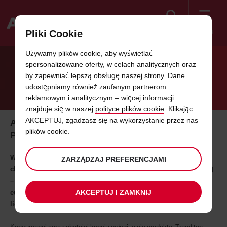
Szukaj
Menu
Pliki Cookie
Welcome
Używamy plików cookie, aby wyświetlać
to
spersonalizowane oferty, w celach analitycznych oraz
Avis
AUTO JAKO USŁUGA – POPULARNE
by zapewniać lepszą obsługę naszej strony. Dane
udostępniamy również zaufanym partnerom
ROZWIĄZANIE WŚRÓD POLAKÓW
reklamowym i analitycznym – więcej informacji
znajduje się w naszej
polityce plików cookie
. Klikając
AKCEPTUJ, zgadzasz się na wykorzystanie przez nas
Auto jako usługa – popularne rozwiązanie wśród
plików cookie.
Polaków
Warszawa, 15 kwietnia 2019 - Zamiast z własnego auta, Polacy
ZARZĄDZAJ PREFERENCJAMI
chętnie korzystają z samochodu jako usługi (ang. car as a service)
– wynika z badania przeprowadzonego pośród mieszkańców 14
AKCEPTUJ I ZAMKNIJ
europejskich państw, w tym Polski, na zlecenie
Avis Polska
–
lidera rynku wynajmu aut*.