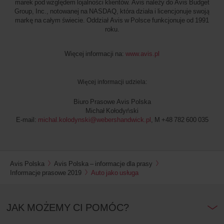
marek pod względem lojalności klientów. Avis należy do Avis Budget
Group, Inc., notowanej na NASDAQ, która działa i licencjonuje swoją
markę na całym świecie. Oddział Avis w Polsce funkcjonuje od 1991
roku.
Więcej informacji na:
www.avis.pl
Więcej informacji udziela:
Biuro Prasowe Avis Polska
Michał Kołodyński
E-mail:
michal.kolodynski@webershandwick.pl
, M +48 782 600 035
Avis Polska
Avis Polska – informacje dla prasy
Informacje prasowe 2019
Auto jako usługa
JAK MOŻEMY CI POMÓC?