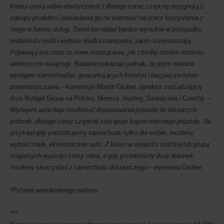
którzy cenią sobie elastyczność i dlatego coraz częściej rezygnują z
zakupu produktu i posiadania go na własność na rzecz korzystania z
niego w formie usługi. Trend ten widać bardzo wyraźnie w przypadku
mobilności osób i wyboru środka transportu, jakim się poruszają.
Pojawiają się coraz to nowe rozwiązania, jak choćby modne ostatnio
elektryczne hulajnogi. Badanie pokazuje jednak, że prym wiedzie
wynajem samochodów, gwarantujących komfort i bezpieczeństwo
przemieszczania
– komentuje Martin Gruber, dyrektor zarządzający
Avis Budget Group na Polskę, Niemcy, Austrię, Szwajcarię i Czechy. –
Wynajem auta daje możliwość dopasowania pojazdu do bieżących
potrzeb, dlatego coraz częściej zastępuje kupno własnego pojazdu. Na
przykład gdy potrzebujemy samochodu tylko dla siebie, możemy
wybrać małe, ekonomiczne auto. Z kolei na wyjazd z rodziną lub grupą
znajomych wypożyczamy vana, a gdy przewozimy duży ładunek,
możemy skorzystać z samochodu dostawczego
– wymienia Gruber.
*Pytanie wielokrotnego wyboru.
***