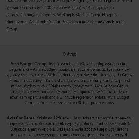
Badanie zostało przeprowadzone przez agencję Sapio na grupie 14,138
konsumentów (w tym 1000 osób w Polsce) w 14 europejskich
państwach między innymi w Wielkiej Brytanii, Francji, Hiszpanii,
Niemczech, Włoszech, Austrii i Szwajcarii na zlecenie Avis Budget
Group.
O Avis:
Avis Budget Group, Inc.
to wiodący dostawca usług wynajmu aut.
Jego marki – Avis i Budget, posiadają łącznie ponad 11 tys. punktów
wypożyczalni w około 180 krajach na całym świecie. Należący do Grupy
Zipcar to światowy lider carsharingu, z którego oferty korzysta ponad
milion użytkowników. Większość wypożyczalni Avis Budget Group
znajduje się w Ameryce Północnej, Europie oraz w Australii. Działa
również w oparciu o licencje w innych regionach świata. Avis Budget
Group zatrudnia łącznie około 30 tys. pracowników.
Avis Car Rental
działa od 1946 roku. Jest jedną z najbardziej znanych i
największych na świecie marek wypożyczalni samochodów z około 5
500 oddziałami w około 170 krajach. Avis szczyci się długą historią
innowacji w branży wynajmu samochodów i jest jedną z czołowych