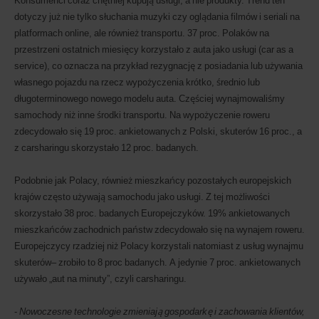
Konsumenci coraz chętniej kupują usługi, a nie produkty. Trend ten
dotyczy już nie tylko słuchania muzyki czy oglądania filmów i seriali na
platformach online, ale również transportu. 37 proc. Polaków na
przestrzeni ostatnich miesięcy korzystało z auta jako usługi (car as a
service), co oznacza na przykład rezygnację z posiadania lub używania
własnego pojazdu na rzecz wypożyczenia krótko, średnio lub
długoterminowego nowego modelu auta. Częściej wynajmowaliśmy
samochody niż inne środki transportu. Na wypożyczenie roweru
zdecydowało się 19 proc. ankietowanych z Polski, skuterów 16 proc., a
z carsharingu skorzystało 12 proc. badanych.
Podobnie jak Polacy, również mieszkańcy pozostałych europejskich
krajów często używają samochodu jako usługi. Z tej możliwości
skorzystało 38 proc. badanych Europejczyków. 19% ankietowanych
mieszkańców zachodnich państw zdecydowało się na wynajem roweru.
Europejczycy rzadziej niż Polacy korzystali natomiast z usług wynajmu
skuterów– zrobiło to 8 proc badanych. A jedynie 7 proc. ankietowanych
używało „aut na minuty”, czyli carsharingu.
-
Nowoczesne technologie zmieniają gospodarkę i zachowania klientów,