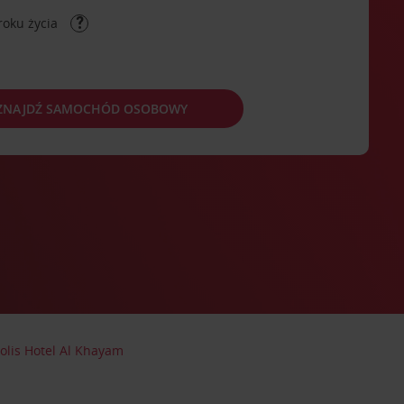
roku życia
ZNAJDŹ SAMOCHÓD OSOBOWY
olis Hotel Al Khayam