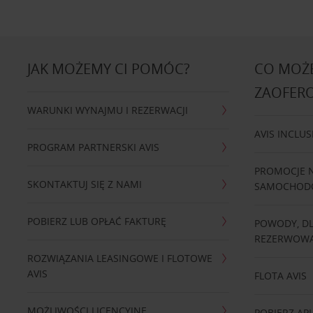
JAK MOŻEMY CI POMÓC?
CO MOŻE
ZAOFER
WARUNKI WYNAJMU I REZERWACJI
AVIS INCLUS
PROGRAM PARTNERSKI AVIS
PROMOCJE 
SKONTAKTUJ SIĘ Z NAMI
SAMOCHO
POBIERZ LUB OPŁAĆ FAKTURĘ
POWODY, D
REZERWOWA
ROZWIĄZANIA LEASINGOWE I FLOTOWE
AVIS
FLOTA AVIS
MOŻLIWOŚCI LICENCYJNE
POBIERZ APL