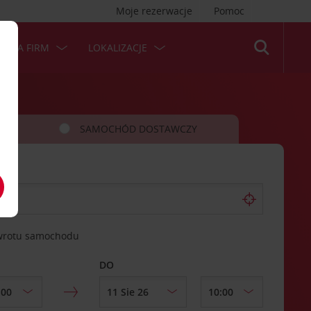
Moje rezerwacje
Pomoc
 DLA FIRM
LOKALIZACJE
SAMOCHÓD DOSTAWCZY
zwrotu samochodu
DO