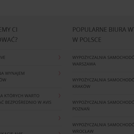
MY CI
POPULARNE BIURA 
OWAĆ?
W POLSCE
IVE
WYPOŻYCZALNIA SAMOCHOD
WARSZAWA
NA WYNAJEM
DÓW
WYPOŻYCZALNIA SAMOCHOD
KRAKÓW
LA KTÓRYCH WARTO
Ć BEZPOŚREDNIO W AVIS
WYPOŻYCZALNIA SAMOCHOD
POZNAŃ
WYPOŻYCZALNIA SAMOCHOD
WROCŁAW
IKACJĘ AVIS