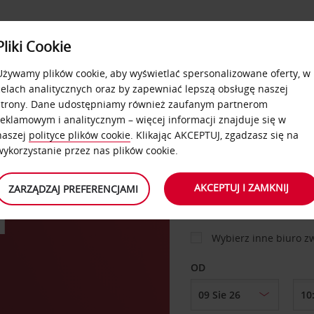
USŁUGI
Pliki Cookie
FLOTA
DODATKI
OFERTA
SAMOOBSŁUGOWE
Używamy plików cookie, aby wyświetlać spersonalizowane oferty, w
celach analitycznych oraz by zapewniać lepszą obsługę naszej
strony. Dane udostępniamy również zaufanym partnerom
reklamowym i analitycznym – więcej informacji znajduje się w
SAMOCHÓD
naszej
polityce plików cookie
. Klikając AKCEPTUJ, zgadzasz się na
wykorzystanie przez nas plików cookie.
MIEJSCE ODBIORU
AKCEPTUJ I ZAMKNIJ
ZARZĄDZAJ PREFERENCJAMI
l
Wybierz inne biuro 
OD