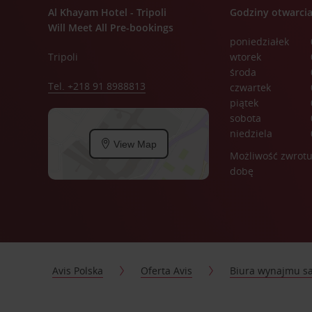
Al Khayam Hotel - Tripoli
Godziny otwarci
Will Meet All Pre-bookings
poniedziałek
Tripoli
wtorek
środa
Tel. +218 91 8988813
czwartek
piątek
sobota
niedziela
View Map
Możliwość zwrotu
dobę
Avis Polska
Oferta Avis
Biura wynajmu 