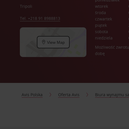
Tripoli
wtorek
środa
Tel. +218 91 8988813
czwartek
piątek
sobota
niedziela
View Map
Możliwość zwrotu
dobę
Avis Polska
Oferta Avis
Biura wynajmu 