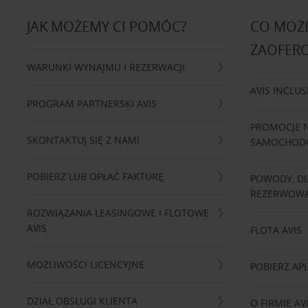
JAK MOŻEMY CI POMÓC?
CO MOŻE
ZAOFER
WARUNKI WYNAJMU I REZERWACJI
AVIS INCLUS
PROGRAM PARTNERSKI AVIS
PROMOCJE 
SKONTAKTUJ SIĘ Z NAMI
SAMOCHO
POBIERZ LUB OPŁAĆ FAKTURĘ
POWODY, D
REZERWOWA
ROZWIĄZANIA LEASINGOWE I FLOTOWE
AVIS
FLOTA AVIS
MOŻLIWOŚCI LICENCYJNE
POBIERZ APL
DZIAŁ OBSŁUGI KLIENTA
O FIRMIE AV