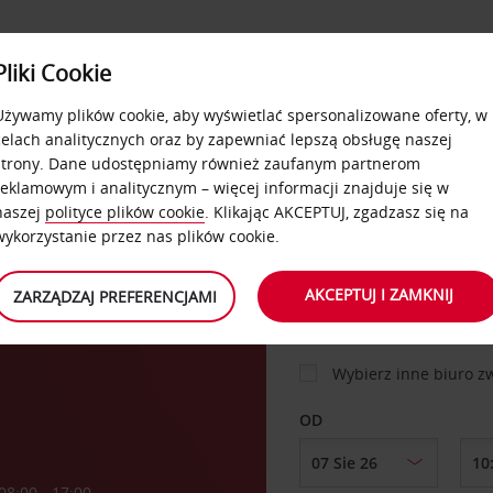
USŁUGI
Pliki Cookie
FLOTA
DODATKI
OFERTA
SAMOOBSŁUGOWE
Używamy plików cookie, aby wyświetlać spersonalizowane oferty, w
celach analitycznych oraz by zapewniać lepszą obsługę naszej
strony. Dane udostępniamy również zaufanym partnerom
reklamowym i analitycznym – więcej informacji znajduje się w
SAMOCHÓD
naszej
polityce plików cookie
. Klikając AKCEPTUJ, zgadzasz się na
wykorzystanie przez nas plików cookie.
tel
MIEJSCE ODBIORU
AKCEPTUJ I ZAMKNIJ
ZARZĄDZAJ PREFERENCJAMI
Wybierz inne biuro 
OD
a
08:00 - 17:00