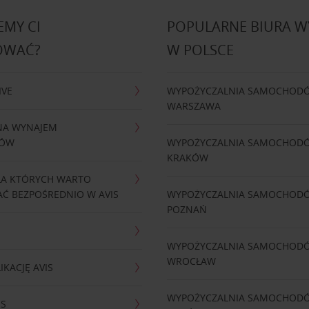
MY CI
POPULARNE BIURA 
OWAĆ?
W POLSCE
IVE
WYPOŻYCZALNIA SAMOCHOD
WARSZAWA
NA WYNAJEM
DÓW
WYPOŻYCZALNIA SAMOCHOD
KRAKÓW
LA KTÓRYCH WARTO
Ć BEZPOŚREDNIO W AVIS
WYPOŻYCZALNIA SAMOCHOD
POZNAŃ
WYPOŻYCZALNIA SAMOCHOD
WROCŁAW
IKACJĘ AVIS
WYPOŻYCZALNIA SAMOCHOD
IS