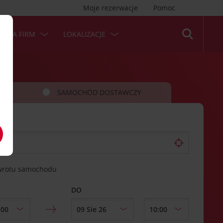
Moje rezerwacje
Pomoc
 DLA FIRM
LOKALIZACJE
SAMOCHÓD DOSTAWCZY
zwrotu samochodu
DO