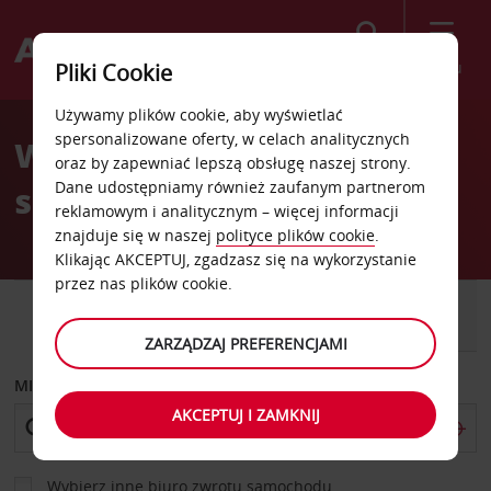
Szukaj
Menu
Pliki Cookie
Welcome
Używamy plików cookie, aby wyświetlać
to
spersonalizowane oferty, w celach analitycznych
Wypożyczalnia
Avis
oraz by zapewniać lepszą obsługę naszej strony.
Dane udostępniamy również zaufanym partnerom
samochodów Durbanville
reklamowym i analitycznym – więcej informacji
znajduje się w naszej
polityce plików cookie
.
Klikając AKCEPTUJ, zgadzasz się na wykorzystanie
przez nas plików cookie.
SAMOCHÓD
SAMOCHÓD
DOSTAWCZY
ZARZĄDZAJ PREFERENCJAMI
MIEJSCE ODBIORU
AKCEPTUJ I ZAMKNIJ
Wybierz inne biuro zwrotu samochodu