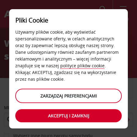
Szukaj
Menu
Pliki Cookie
Welcome
Używamy plików cookie, aby wyświetlać
to
spersonalizowane oferty, w celach analitycznych
Wypożyczalnia
Avis
oraz by zapewniać lepszą obsługę naszej strony.
Dane udostępniamy również zaufanym partnerom
samochodów Roodepoort
reklamowym i analitycznym – więcej informacji
znajduje się w naszej
polityce plików cookie
.
Klikając AKCEPTUJ, zgadzasz się na wykorzystanie
przez nas plików cookie.
SAMOCHÓD
SAMOCHÓD
DOSTAWCZY
ZARZĄDZAJ PREFERENCJAMI
MIEJSCE ODBIORU
AKCEPTUJ I ZAMKNIJ
Wybierz inne biuro zwrotu samochodu