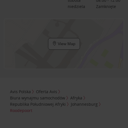
sobota
08:00 - 12:00
niedziela
Zamknięte
View Map
Avis Polska
Oferta Avis
Biura wynajmu samochodów
Afryka
Republika Południowej Afryki
Johannesburg
Roodepoort