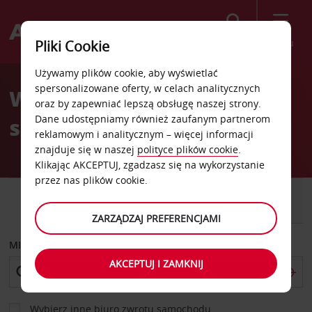
Szukaj
Menu
Pliki Cookie
Welcome
Używamy plików cookie, aby wyświetlać
to
spersonalizowane oferty, w celach analitycznych
Wypożyczalnia
Avis
oraz by zapewniać lepszą obsługę naszej strony.
Dane udostępniamy również zaufanym partnerom
samochodów Mthatha
reklamowym i analitycznym – więcej informacji
znajduje się w naszej
polityce plików cookie
.
Klikając AKCEPTUJ, zgadzasz się na wykorzystanie
przez nas plików cookie.
SAMOCHÓD
SAMOCHÓD
DOSTAWCZY
ZARZĄDZAJ PREFERENCJAMI
MIEJSCE ODBIORU
AKCEPTUJ I ZAMKNIJ
Wybierz inne biuro zwrotu samochodu