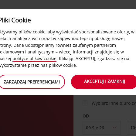
USŁUGI
Pliki Cookie
FLOTA
DODATKI
OFERTA
SAMOOBSŁUGOWE
Używamy plików cookie, aby wyświetlać spersonalizowane oferty, w
celach analitycznych oraz by zapewniać lepszą obsługę naszej
strony. Dane udostępniamy również zaufanym partnerom
reklamowym i analitycznym – więcej informacji znajduje się w
SAMOCHÓD
naszej
polityce plików cookie
. Klikając AKCEPTUJ, zgadzasz się na
wykorzystanie przez nas plików cookie.
MIEJSCE ODBIORU
AKCEPTUJ I ZAMKNIJ
ZARZĄDZAJ PREFERENCJAMI
Wybierz inne biuro 
OD