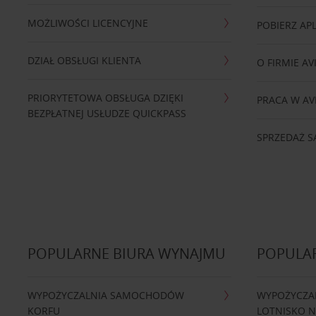
MOŻLIWOŚCI LICENCYJNE
POBIERZ APL
DZIAŁ OBSŁUGI KLIENTA
O FIRMIE AV
PRIORYTETOWA OBSŁUGA DZIĘKI
PRACA W AV
BEZPŁATNEJ USŁUDZE QUICKPASS
SPRZEDAŻ
POPULARNE BIURA WYNAJMU
POPULA
WYPOŻYCZALNIA SAMOCHODÓW
WYPOŻYCZA
KORFU
LOTNISKO 