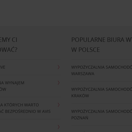
MY CI
POPULARNE BIURA 
OWAĆ?
W POLSCE
IVE
WYPOŻYCZALNIA SAMOCHOD
WARSZAWA
NA WYNAJEM
DÓW
WYPOŻYCZALNIA SAMOCHOD
KRAKÓW
LA KTÓRYCH WARTO
Ć BEZPOŚREDNIO W AVIS
WYPOŻYCZALNIA SAMOCHOD
POZNAŃ