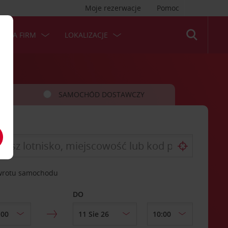
Moje rezerwacje
Pomoc
 DLA FIRM
LOKALIZACJE
SAMOCHÓD DOSTAWCZY
zwrotu samochodu
DO