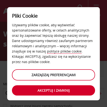
Szukaj
Menu
Pliki Cookie
Welcome
Używamy plików cookie, aby wyświetlać
to
spersonalizowane oferty, w celach analitycznych
Wypożyczalnia
Avis
oraz by zapewniać lepszą obsługę naszej strony.
Dane udostępniamy również zaufanym partnerom
samochodów Pretoria
reklamowym i analitycznym – więcej informacji
znajduje się w naszej
polityce plików cookie
.
Klikając AKCEPTUJ, zgadzasz się na wykorzystanie
przez nas plików cookie.
SAMOCHÓD
SAMOCHÓD
DOSTAWCZY
ZARZĄDZAJ PREFERENCJAMI
MIEJSCE ODBIORU
AKCEPTUJ I ZAMKNIJ
Wybierz inne biuro zwrotu samochodu