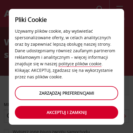
Szukaj
Menu
Pliki Cookie
Welcome
Używamy plików cookie, aby wyświetlać
to
spersonalizowane oferty, w celach analitycznych
Wypożyczalnia
Avis
oraz by zapewniać lepszą obsługę naszej strony.
Dane udostępniamy również zaufanym partnerom
samochodów Victoria
reklamowym i analitycznym – więcej informacji
znajduje się w naszej
polityce plików cookie
.
Klikając AKCEPTUJ, zgadzasz się na wykorzystanie
przez nas plików cookie.
SAMOCHÓD
SAMOCHÓD
DOSTAWCZY
ZARZĄDZAJ PREFERENCJAMI
MIEJSCE ODBIORU
AKCEPTUJ I ZAMKNIJ
Wybierz inne biuro zwrotu samochodu