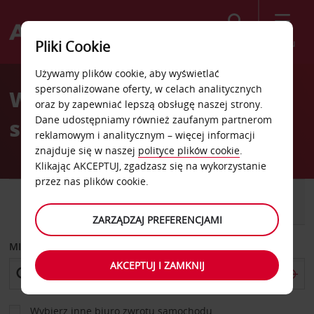
Szukaj
Menu
Pliki Cookie
Welcome
Używamy plików cookie, aby wyświetlać
to
spersonalizowane oferty, w celach analitycznych
Wypożyczalnia
Avis
oraz by zapewniać lepszą obsługę naszej strony.
Dane udostępniamy również zaufanym partnerom
samochodów Cascavel
reklamowym i analitycznym – więcej informacji
znajduje się w naszej
polityce plików cookie
.
Klikając AKCEPTUJ, zgadzasz się na wykorzystanie
przez nas plików cookie.
SAMOCHÓD
SAMOCHÓD
DOSTAWCZY
ZARZĄDZAJ PREFERENCJAMI
MIEJSCE ODBIORU
AKCEPTUJ I ZAMKNIJ
Wybierz inne biuro zwrotu samochodu