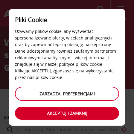
Szukaj
Menu
Pliki Cookie
Welcome
Używamy plików cookie, aby wyświetlać
to
spersonalizowane oferty, w celach analitycznych
Wypożyczalnia
Avis
oraz by zapewniać lepszą obsługę naszej strony.
Dane udostępniamy również zaufanym partnerom
samochodów Tuxtla
reklamowym i analitycznym – więcej informacji
Gutiérrez
znajduje się w naszej
polityce plików cookie
.
Klikając AKCEPTUJ, zgadzasz się na wykorzystanie
przez nas plików cookie.
ZARZĄDZAJ PREFERENCJAMI
SAMOCHÓD
SAMOCHÓD
DOSTAWCZY
AKCEPTUJ I ZAMKNIJ
MIEJSCE ODBIORU