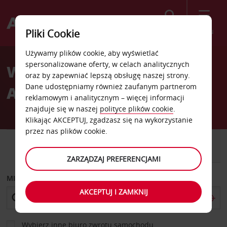
Szukaj
Menu
Pliki Cookie
Welcome
Używamy plików cookie, aby wyświetlać
to
spersonalizowane oferty, w celach analitycznych
Wynajem samochodów w
Avis
oraz by zapewniać lepszą obsługę naszej strony.
Dane udostępniamy również zaufanym partnerom
Australii i Oceanii
reklamowym i analitycznym – więcej informacji
znajduje się w naszej
polityce plików cookie
.
Klikając AKCEPTUJ, zgadzasz się na wykorzystanie
przez nas plików cookie.
SAMOCHÓD
SAMOCHÓD
DOSTAWCZY
ZARZĄDZAJ PREFERENCJAMI
MIEJSCE ODBIORU
AKCEPTUJ I ZAMKNIJ
Wybierz inne biuro zwrotu samochodu