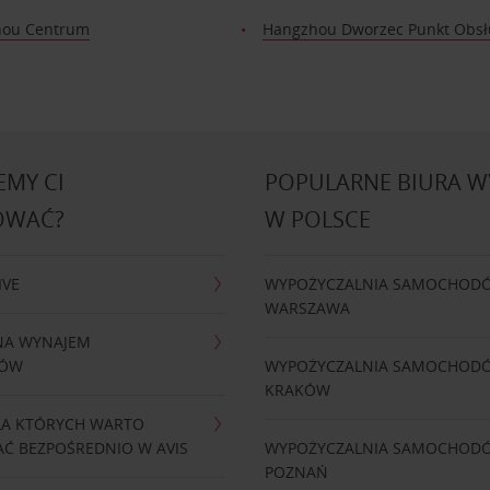
ou Centrum
Hangzhou Dworzec Punkt Obsł
MY CI
POPULARNE BIURA 
OWAĆ?
W POLSCE
IVE
WYPOŻYCZALNIA SAMOCHOD
WARSZAWA
NA WYNAJEM
DÓW
WYPOŻYCZALNIA SAMOCHOD
KRAKÓW
LA KTÓRYCH WARTO
Ć BEZPOŚREDNIO W AVIS
WYPOŻYCZALNIA SAMOCHOD
POZNAŃ