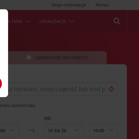
Moje rezerwacje
Pomoc
 DLA FIRM
LOKALIZACJE
SAMOCHÓD DOSTAWCZY
zwrotu samochodu
DO