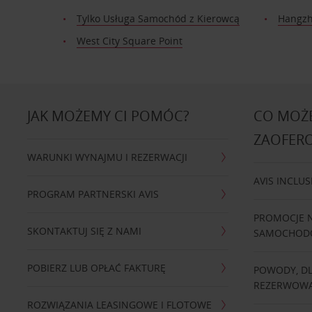
Tylko Usługa Samochód z Kierowcą
Hangzh
West City Square Point
JAK MOŻEMY CI POMÓC?
CO MOŻE
ZAOFER
WARUNKI WYNAJMU I REZERWACJI
AVIS INCLUS
PROGRAM PARTNERSKI AVIS
PROMOCJE 
SKONTAKTUJ SIĘ Z NAMI
SAMOCHO
POBIERZ LUB OPŁAĆ FAKTURĘ
POWODY, D
REZERWOWA
ROZWIĄZANIA LEASINGOWE I FLOTOWE