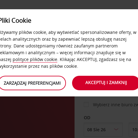
USŁUGI
Pliki Cookie
FLOTA
DODATKI
OFERTA
SAMOOBSŁUGOWE
Używamy plików cookie, aby wyświetlać spersonalizowane oferty, w
celach analitycznych oraz by zapewniać lepszą obsługę naszej
strony. Dane udostępniamy również zaufanym partnerom
reklamowym i analitycznym – więcej informacji znajduje się w
SAMOCHÓD
naszej
polityce plików cookie
. Klikając AKCEPTUJ, zgadzasz się na
wykorzystanie przez nas plików cookie.
MIEJSCE ODBIORU
AKCEPTUJ I ZAMKNIJ
ZARZĄDZAJ PREFERENCJAMI
Wybierz inne biuro 
OD