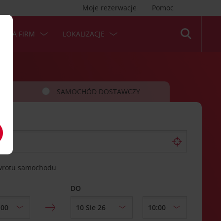
Moje rezerwacje
Pomoc
 DLA FIRM
LOKALIZACJE
SAMOCHÓD DOSTAWCZY
zwrotu samochodu
DO