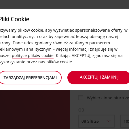
USŁUGI
Pliki Cookie
FLOTA
DODATKI
OFERTA
SAMOOBSŁUGOWE
Używamy plików cookie, aby wyświetlać spersonalizowane oferty, w
celach analitycznych oraz by zapewniać lepszą obsługę naszej
strony. Dane udostępniamy również zaufanym partnerom
reklamowym i analitycznym – więcej informacji znajduje się w
SAMOCHÓD
naszej
polityce plików cookie
. Klikając AKCEPTUJ, zgadzasz się na
wykorzystanie przez nas plików cookie.
MIEJSCE ODBIORU
AKCEPTUJ I ZAMKNIJ
ZARZĄDZAJ PREFERENCJAMI
Wybierz inne biuro 
OD