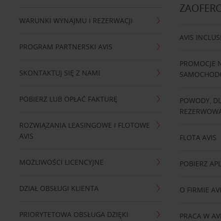
ZAOFER
WARUNKI WYNAJMU I REZERWACJI
AVIS INCLUS
PROGRAM PARTNERSKI AVIS
PROMOCJE 
SKONTAKTUJ SIĘ Z NAMI
SAMOCHO
POBIERZ LUB OPŁAĆ FAKTURĘ
POWODY, D
REZERWOWA
ROZWIĄZANIA LEASINGOWE I FLOTOWE
AVIS
FLOTA AVIS
MOŻLIWOŚCI LICENCYJNE
POBIERZ APL
DZIAŁ OBSŁUGI KLIENTA
O FIRMIE AV
PRIORYTETOWA OBSŁUGA DZIĘKI
PRACA W AV