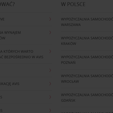
OWAĆ?
W POLSCE
IVE
WYPOŻYCZALNIA SAMOCHOD
WARSZAWA
NA WYNAJEM
DÓW
WYPOŻYCZALNIA SAMOCHOD
KRAKÓW
LA KTÓRYCH WARTO
Ć BEZPOŚREDNIO W AVIS
WYPOŻYCZALNIA SAMOCHOD
POZNAŃ
WYPOŻYCZALNIA SAMOCHOD
WROCŁAW
IKACJĘ AVIS
WYPOŻYCZALNIA SAMOCHOD
IS
GDAŃSK
IS