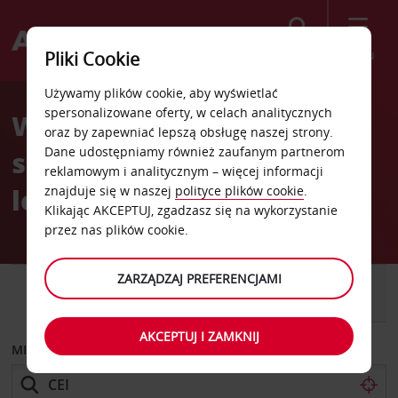
Szukaj
Menu
Pliki Cookie
Welcome
Używamy plików cookie, aby wyświetlać
to
spersonalizowane oferty, w celach analitycznych
Wypożyczalnia
Avis
oraz by zapewniać lepszą obsługę naszej strony.
Dane udostępniamy również zaufanym partnerom
samochodów Chiang Rai
reklamowym i analitycznym – więcej informacji
lotnisko
znajduje się w naszej
polityce plików cookie
.
Klikając AKCEPTUJ, zgadzasz się na wykorzystanie
przez nas plików cookie.
ZARZĄDZAJ PREFERENCJAMI
SAMOCHÓD
SAMOCHÓD
DOSTAWCZY
AKCEPTUJ I ZAMKNIJ
MIEJSCE ODBIORU