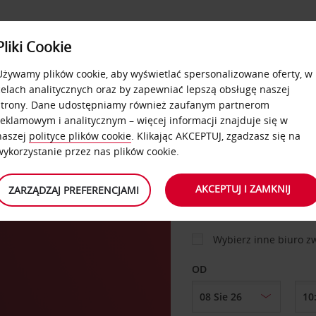
USŁUGI
Pliki Cookie
FLOTA
DODATKI
OFERTA
SAMOOBSŁUGOWE
Używamy plików cookie, aby wyświetlać spersonalizowane oferty, w
celach analitycznych oraz by zapewniać lepszą obsługę naszej
strony. Dane udostępniamy również zaufanym partnerom
reklamowym i analitycznym – więcej informacji znajduje się w
SAMOCHÓD
naszej
polityce plików cookie
. Klikając AKCEPTUJ, zgadzasz się na
wykorzystanie przez nas plików cookie.
MIEJSCE ODBIORU
AKCEPTUJ I ZAMKNIJ
ZARZĄDZAJ PREFERENCJAMI
Wybierz inne biuro 
OD