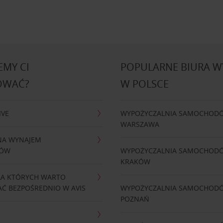
MY CI
POPULARNE BIURA 
OWAĆ?
W POLSCE
IVE
WYPOŻYCZALNIA SAMOCHOD
WARSZAWA
NA WYNAJEM
DÓW
WYPOŻYCZALNIA SAMOCHOD
KRAKÓW
LA KTÓRYCH WARTO
Ć BEZPOŚREDNIO W AVIS
WYPOŻYCZALNIA SAMOCHOD
POZNAŃ