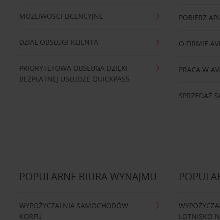
MOŻLIWOŚCI LICENCYJNE
POBIERZ APL
DZIAŁ OBSŁUGI KLIENTA
O FIRMIE AV
PRIORYTETOWA OBSŁUGA DZIĘKI
PRACA W AV
BEZPŁATNEJ USŁUDZE QUICKPASS
SPRZEDAŻ
POPULARNE BIURA WYNAJMU
POPULA
WYPOŻYCZALNIA SAMOCHODÓW
WYPOŻYCZA
KORFU
LOTNISKO 