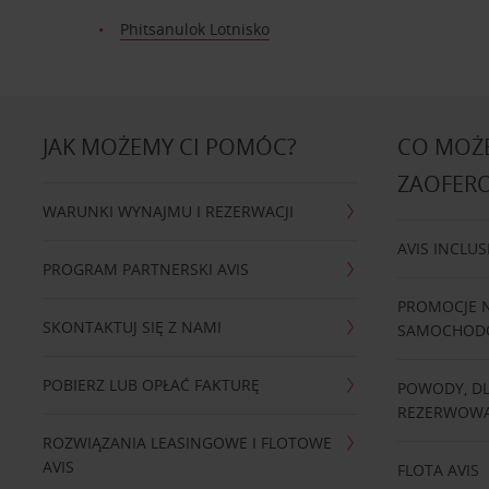
Phitsanulok Lotnisko
JAK MOŻEMY CI POMÓC?
CO MOŻE
ZAOFER
WARUNKI WYNAJMU I REZERWACJI
AVIS INCLUS
PROGRAM PARTNERSKI AVIS
PROMOCJE 
SKONTAKTUJ SIĘ Z NAMI
SAMOCHO
POBIERZ LUB OPŁAĆ FAKTURĘ
POWODY, D
REZERWOWA
ROZWIĄZANIA LEASINGOWE I FLOTOWE
AVIS
FLOTA AVIS