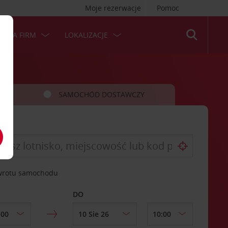
Moje rezerwacje
Pomoc
 DLA FIRM
LOKALIZACJE
SAMOCHÓD DOSTAWCZY
zwrotu samochodu
DO