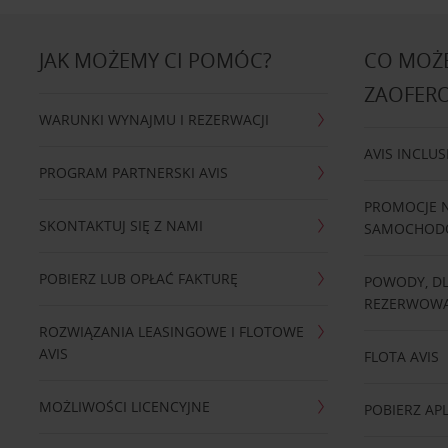
JAK MOŻEMY CI POMÓC?
CO MOŻE
ZAOFER
WARUNKI WYNAJMU I REZERWACJI
AVIS INCLUS
PROGRAM PARTNERSKI AVIS
PROMOCJE 
SKONTAKTUJ SIĘ Z NAMI
SAMOCHO
POBIERZ LUB OPŁAĆ FAKTURĘ
POWODY, D
REZERWOWA
ROZWIĄZANIA LEASINGOWE I FLOTOWE
AVIS
FLOTA AVIS
MOŻLIWOŚCI LICENCYJNE
POBIERZ APL