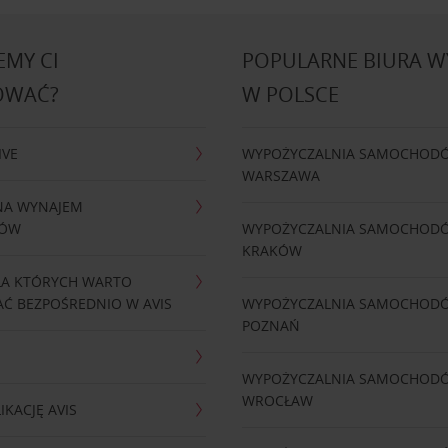
MY CI
POPULARNE BIURA 
OWAĆ?
W POLSCE
IVE
WYPOŻYCZALNIA SAMOCHOD
WARSZAWA
NA WYNAJEM
DÓW
WYPOŻYCZALNIA SAMOCHOD
KRAKÓW
LA KTÓRYCH WARTO
Ć BEZPOŚREDNIO W AVIS
WYPOŻYCZALNIA SAMOCHOD
POZNAŃ
WYPOŻYCZALNIA SAMOCHOD
WROCŁAW
IKACJĘ AVIS