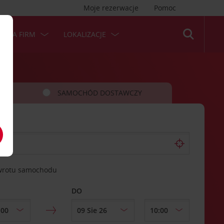
Moje rezerwacje
Pomoc
 DLA FIRM
LOKALIZACJE
SAMOCHÓD DOSTAWCZY
zwrotu samochodu
DO