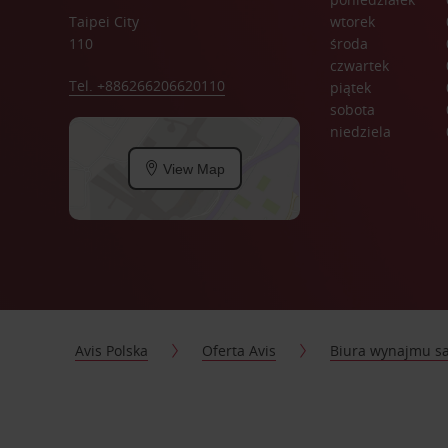
Taipei City
wtorek
110
środa
czwartek
Tel. +886266206620110
piątek
sobota
niedziela
View Map
Avis Polska
Oferta Avis
Biura wynajmu 