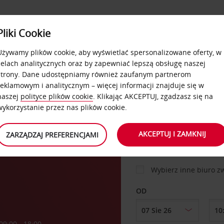
USŁUGI
Pliki Cookie
FLOTA
DODATKI
OFERTA
SAMOOBSŁUGOWE
Używamy plików cookie, aby wyświetlać spersonalizowane oferty, w
celach analitycznych oraz by zapewniać lepszą obsługę naszej
strony. Dane udostępniamy również zaufanym partnerom
reklamowym i analitycznym – więcej informacji znajduje się w
SAMOCHÓD
naszej
polityce plików cookie
. Klikając AKCEPTUJ, zgadzasz się na
wykorzystanie przez nas plików cookie.
jpej
MIEJSCE ODBIORU
AKCEPTUJ I ZAMKNIJ
ZARZĄDZAJ PREFERENCJAMI
Wybierz inne biuro 
OD
a
09:00 - 18:00