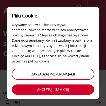
Szukaj
Menu
Pliki Cookie
Welcome
Używamy plików cookie, aby wyświetlać
to
spersonalizowane oferty, w celach analitycznych
Wypożyczalnia
Avis
oraz by zapewniać lepszą obsługę naszej strony.
Dane udostępniamy również zaufanym partnerom
samochodów Tirana hotel
reklamowym i analitycznym – więcej informacji
Co Rogner Europark
znajduje się w naszej
polityce plików cookie
.
Klikając AKCEPTUJ, zgadzasz się na wykorzystanie
przez nas plików cookie.
ZARZĄDZAJ PREFERENCJAMI
SAMOCHÓD
SAMOCHÓD
DOSTAWCZY
AKCEPTUJ I ZAMKNIJ
MIEJSCE ODBIORU