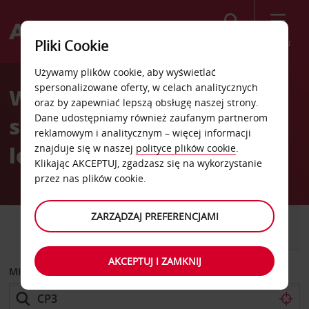
Szukaj
Menu
Pliki Cookie
Welcome
Używamy plików cookie, aby wyświetlać
to
spersonalizowane oferty, w celach analitycznych
Wypożyczalnia
Avis
oraz by zapewniać lepszą obsługę naszej strony.
Dane udostępniamy również zaufanym partnerom
samochodów Kopenhaga
reklamowym i analitycznym – więcej informacji
lotnisko krajowe
znajduje się w naszej
polityce plików cookie
.
Klikając AKCEPTUJ, zgadzasz się na wykorzystanie
przez nas plików cookie.
ZARZĄDZAJ PREFERENCJAMI
SAMOCHÓD
SAMOCHÓD
DOSTAWCZY
AKCEPTUJ I ZAMKNIJ
MIEJSCE ODBIORU