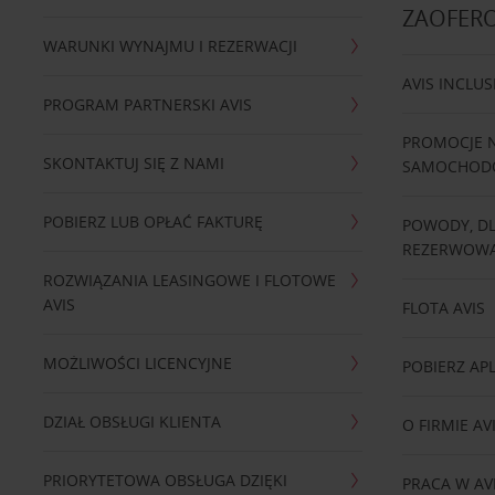
ZAOFER
WARUNKI WYNAJMU I REZERWACJI
AVIS INCLUS
PROGRAM PARTNERSKI AVIS
PROMOCJE 
SKONTAKTUJ SIĘ Z NAMI
SAMOCHO
POBIERZ LUB OPŁAĆ FAKTURĘ
POWODY, D
REZERWOWA
ROZWIĄZANIA LEASINGOWE I FLOTOWE
AVIS
FLOTA AVIS
MOŻLIWOŚCI LICENCYJNE
POBIERZ APL
DZIAŁ OBSŁUGI KLIENTA
O FIRMIE AV
PRIORYTETOWA OBSŁUGA DZIĘKI
PRACA W AV