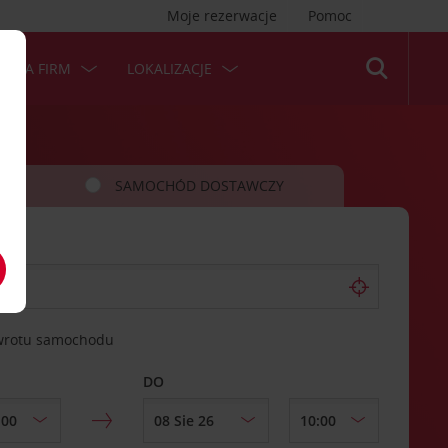
Moje rezerwacje
Pomoc
 DLA FIRM
LOKALIZACJE
SAMOCHÓD DOSTAWCZY
zwrotu samochodu
DO