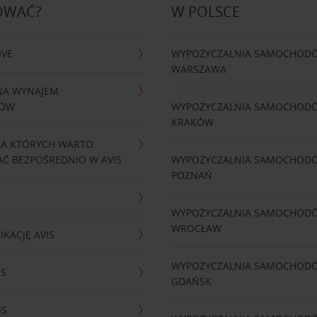
OWAĆ?
W POLSCE
IVE
WYPOŻYCZALNIA SAMOCHOD
WARSZAWA
NA WYNAJEM
DÓW
WYPOŻYCZALNIA SAMOCHOD
KRAKÓW
LA KTÓRYCH WARTO
Ć BEZPOŚREDNIO W AVIS
WYPOŻYCZALNIA SAMOCHOD
POZNAŃ
WYPOŻYCZALNIA SAMOCHOD
WROCŁAW
IKACJĘ AVIS
WYPOŻYCZALNIA SAMOCHOD
IS
GDAŃSK
IS