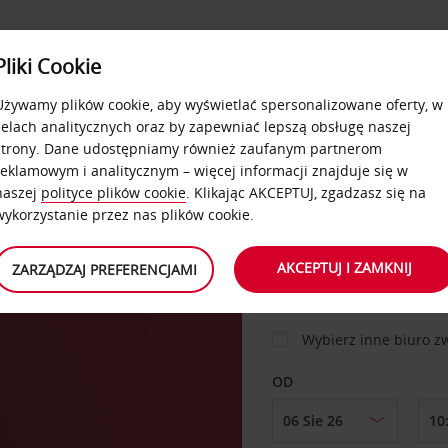
USŁUGI
Pliki Cookie
FLOTA
DODATKI
OFERTA
SAMOOBSŁUGOWE
Używamy plików cookie, aby wyświetlać spersonalizowane oferty, w
celach analitycznych oraz by zapewniać lepszą obsługę naszej
strony. Dane udostępniamy również zaufanym partnerom
reklamowym i analitycznym – więcej informacji znajduje się w
SAMOCHÓD
naszej
polityce plików cookie
. Klikając AKCEPTUJ, zgadzasz się na
wykorzystanie przez nas plików cookie.
spoo
MIEJSCE ODBIORU
AKCEPTUJ I ZAMKNIJ
ZARZĄDZAJ PREFERENCJAMI
Wybierz inne biuro 
OD