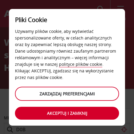
Szukaj
Menu
Pliki Cookie
Welcome
Używamy plików cookie, aby wyświetlać
to
spersonalizowane oferty, w celach analitycznych
Wypożyczalnia
Avis
oraz by zapewniać lepszą obsługę naszej strony.
Dane udostępniamy również zaufanym partnerom
samochodów Helsinki
reklamowym i analitycznym – więcej informacji
Herttoniemi
znajduje się w naszej
polityce plików cookie
.
Klikając AKCEPTUJ, zgadzasz się na wykorzystanie
przez nas plików cookie.
ZARZĄDZAJ PREFERENCJAMI
SAMOCHÓD
SAMOCHÓD
DOSTAWCZY
AKCEPTUJ I ZAMKNIJ
MIEJSCE ODBIORU