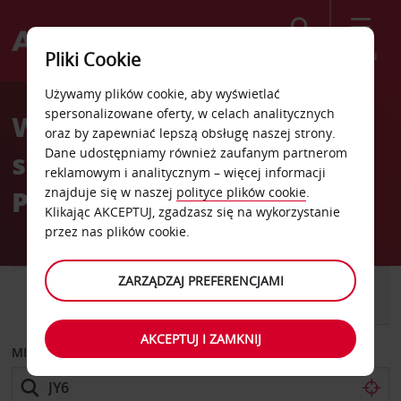
Szukaj
Menu
Pliki Cookie
Welcome
Używamy plików cookie, aby wyświetlać
to
spersonalizowane oferty, w celach analitycznych
Wypożyczalnia
Avis
oraz by zapewniać lepszą obsługę naszej strony.
Dane udostępniamy również zaufanym partnerom
samochodów Jyväskylä
reklamowym i analitycznym – więcej informacji
Palokanga
znajduje się w naszej
polityce plików cookie
.
Klikając AKCEPTUJ, zgadzasz się na wykorzystanie
przez nas plików cookie.
ZARZĄDZAJ PREFERENCJAMI
SAMOCHÓD
SAMOCHÓD
DOSTAWCZY
AKCEPTUJ I ZAMKNIJ
MIEJSCE ODBIORU