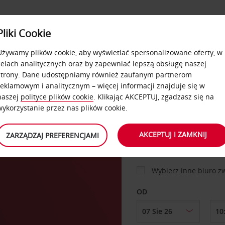
USŁUGI
Pliki Cookie
FLOTA
DODATKI
OFERTA
SAMOOBSŁUGOWE
Używamy plików cookie, aby wyświetlać spersonalizowane oferty, w
celach analitycznych oraz by zapewniać lepszą obsługę naszej
strony. Dane udostępniamy również zaufanym partnerom
reklamowym i analitycznym – więcej informacji znajduje się w
SAMOCHÓD
naszej
polityce plików cookie
. Klikając AKCEPTUJ, zgadzasz się na
wykorzystanie przez nas plików cookie.
ri
MIEJSCE ODBIORU
AKCEPTUJ I ZAMKNIJ
ZARZĄDZAJ PREFERENCJAMI
Wybierz inne biuro 
OD