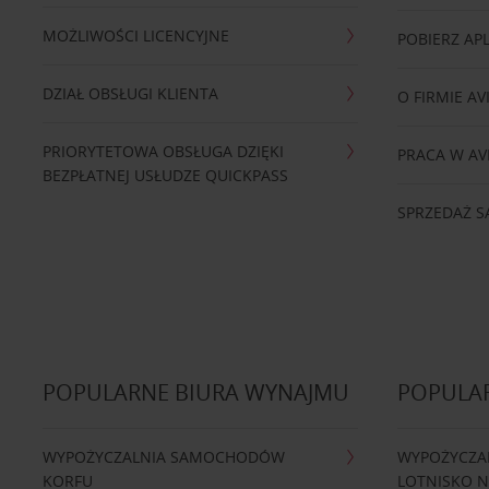
MOŻLIWOŚCI LICENCYJNE
POBIERZ APL
DZIAŁ OBSŁUGI KLIENTA
O FIRMIE AV
PRIORYTETOWA OBSŁUGA DZIĘKI
PRACA W AV
BEZPŁATNEJ USŁUDZE QUICKPASS
SPRZEDAŻ
POPULARNE BIURA WYNAJMU
POPULA
WYPOŻYCZALNIA SAMOCHODÓW
WYPOŻYCZA
KORFU
LOTNISKO 