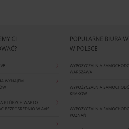
MY CI
POPULARNE BIURA 
OWAĆ?
W POLSCE
IVE
WYPOŻYCZALNIA SAMOCHOD
WARSZAWA
NA WYNAJEM
DÓW
WYPOŻYCZALNIA SAMOCHOD
KRAKÓW
LA KTÓRYCH WARTO
Ć BEZPOŚREDNIO W AVIS
WYPOŻYCZALNIA SAMOCHOD
POZNAŃ