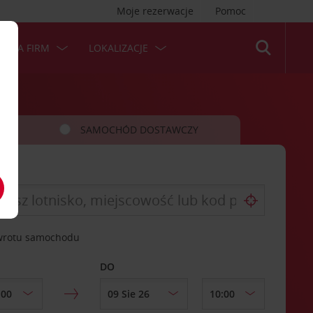
Moje rezerwacje
Pomoc
 DLA FIRM
LOKALIZACJE
SAMOCHÓD DOSTAWCZY
zwrotu samochodu
DO