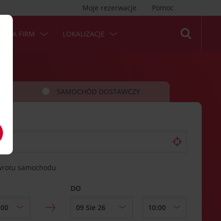
Moje rezerwacje
Pomoc
 DLA FIRM
LOKALIZACJE
SAMOCHÓD DOSTAWCZY
zwrotu samochodu
DO