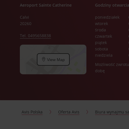
Aeroport Sainte Catherine
Godziny otwarci
Calvi
poniedziałek
20260
wtorek
środa
Tel. 0495658838
czwartek
piątek
sobota
niedziela
View Map
Możliwość zwrotu
dobę
Avis Polska
Oferta Avis
Biura wynajmu 