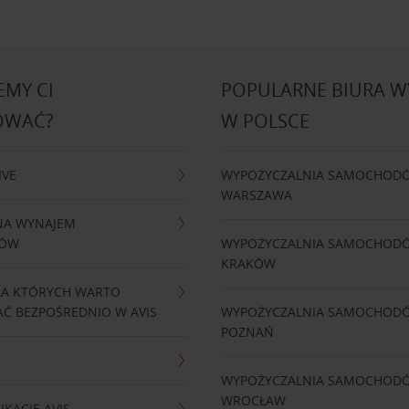
MY CI
POPULARNE BIURA 
OWAĆ?
W POLSCE
IVE
WYPOŻYCZALNIA SAMOCHOD
WARSZAWA
NA WYNAJEM
DÓW
WYPOŻYCZALNIA SAMOCHOD
KRAKÓW
LA KTÓRYCH WARTO
Ć BEZPOŚREDNIO W AVIS
WYPOŻYCZALNIA SAMOCHOD
POZNAŃ
WYPOŻYCZALNIA SAMOCHOD
WROCŁAW
IKACJĘ AVIS