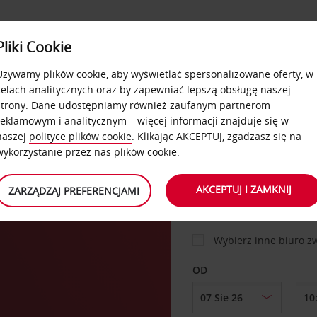
USŁUGI
Pliki Cookie
FLOTA
DODATKI
OFERTA
SAMOOBSŁUGOWE
Używamy plików cookie, aby wyświetlać spersonalizowane oferty, w
celach analitycznych oraz by zapewniać lepszą obsługę naszej
strony. Dane udostępniamy również zaufanym partnerom
reklamowym i analitycznym – więcej informacji znajduje się w
SAMOCHÓD
naszej
polityce plików cookie
. Klikając AKCEPTUJ, zgadzasz się na
wykorzystanie przez nas plików cookie.
lvi
MIEJSCE ODBIORU
AKCEPTUJ I ZAMKNIJ
ZARZĄDZAJ PREFERENCJAMI
Wybierz inne biuro 
OD