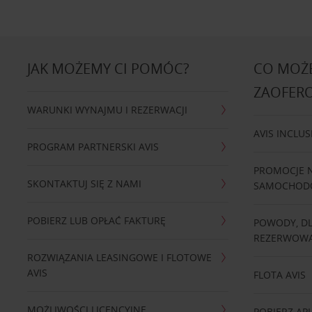
JAK MOŻEMY CI POMÓC?
CO MOŻE
ZAOFER
WARUNKI WYNAJMU I REZERWACJI
AVIS INCLUS
PROGRAM PARTNERSKI AVIS
PROMOCJE 
SKONTAKTUJ SIĘ Z NAMI
SAMOCHO
POBIERZ LUB OPŁAĆ FAKTURĘ
POWODY, D
REZERWOWA
ROZWIĄZANIA LEASINGOWE I FLOTOWE
AVIS
FLOTA AVIS
MOŻLIWOŚCI LICENCYJNE
POBIERZ APL