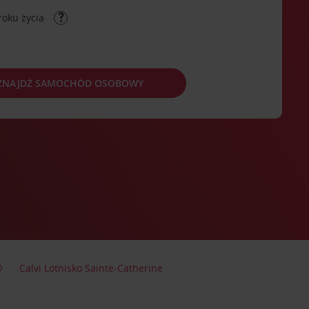
roku życia
ZNAJDŹ SAMOCHÓD OSOBOWY
Calvi Lotnisko Sainte-Catherine