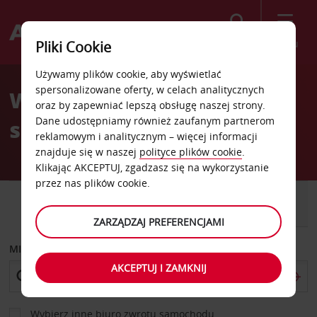
Szukaj
Menu
Pliki Cookie
Welcome
Używamy plików cookie, aby wyświetlać
to
spersonalizowane oferty, w celach analitycznych
Wypożyczalnia
Avis
oraz by zapewniać lepszą obsługę naszej strony.
Dane udostępniamy również zaufanym partnerom
samochodów Hendaye
reklamowym i analitycznym – więcej informacji
znajduje się w naszej
polityce plików cookie
.
Klikając AKCEPTUJ, zgadzasz się na wykorzystanie
przez nas plików cookie.
SAMOCHÓD
SAMOCHÓD
DOSTAWCZY
ZARZĄDZAJ PREFERENCJAMI
MIEJSCE ODBIORU
AKCEPTUJ I ZAMKNIJ
Wybierz inne biuro zwrotu samochodu