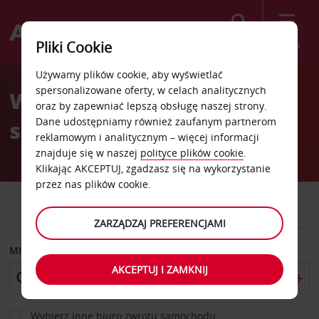
Szukaj
Menu
Pliki Cookie
Welcome
Używamy plików cookie, aby wyświetlać
to
spersonalizowane oferty, w celach analitycznych
Wypożyczalnia
Avis
oraz by zapewniać lepszą obsługę naszej strony.
Dane udostępniamy również zaufanym partnerom
samochodów Melun
reklamowym i analitycznym – więcej informacji
znajduje się w naszej
polityce plików cookie
.
Klikając AKCEPTUJ, zgadzasz się na wykorzystanie
przez nas plików cookie.
SAMOCHÓD
SAMOCHÓD
DOSTAWCZY
ZARZĄDZAJ PREFERENCJAMI
MIEJSCE ODBIORU
AKCEPTUJ I ZAMKNIJ
Wybierz inne biuro zwrotu samochodu