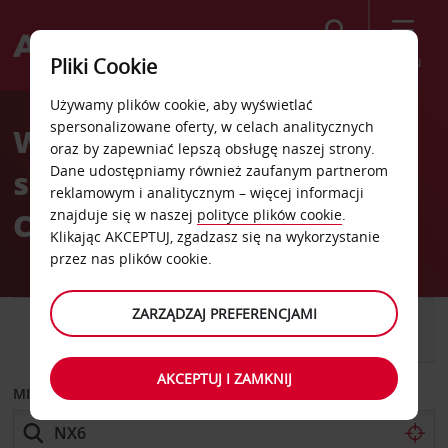
Szukaj
Menu
Pliki Cookie
Welcome
Używamy plików cookie, aby wyświetlać
to
spersonalizowane oferty, w celach analitycznych
Wypożyczalnia
Avis
oraz by zapewniać lepszą obsługę naszej strony.
Dane udostępniamy również zaufanym partnerom
samochodów Quimper
reklamowym i analitycznym – więcej informacji
Centrum
znajduje się w naszej
polityce plików cookie
.
Klikając AKCEPTUJ, zgadzasz się na wykorzystanie
przez nas plików cookie.
ZARZĄDZAJ PREFERENCJAMI
SAMOCHÓD
SAMOCHÓD
DOSTAWCZY
AKCEPTUJ I ZAMKNIJ
MIEJSCE ODBIORU