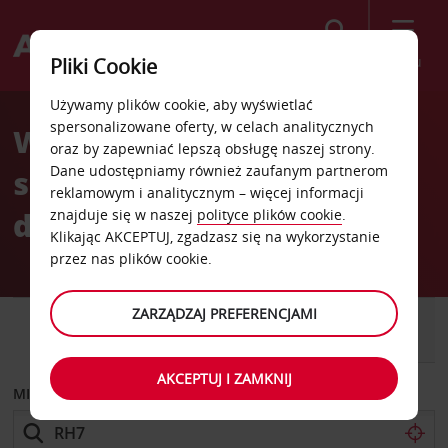
Szukaj
Menu
Pliki Cookie
Welcome
Używamy plików cookie, aby wyświetlać
to
spersonalizowane oferty, w celach analitycznych
Wypożyczalnia
Avis
oraz by zapewniać lepszą obsługę naszej strony.
Dane udostępniamy również zaufanym partnerom
samochodów Rodos
reklamowym i analitycznym – więcej informacji
dworzec główny
znajduje się w naszej
polityce plików cookie
.
Klikając AKCEPTUJ, zgadzasz się na wykorzystanie
przez nas plików cookie.
ZARZĄDZAJ PREFERENCJAMI
SAMOCHÓD
SAMOCHÓD
DOSTAWCZY
AKCEPTUJ I ZAMKNIJ
MIEJSCE ODBIORU