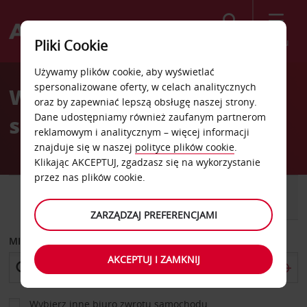
Szukaj
Menu
Pliki Cookie
Welcome
Używamy plików cookie, aby wyświetlać
to
spersonalizowane oferty, w celach analitycznych
Wypożyczalnia
Avis
oraz by zapewniać lepszą obsługę naszej strony.
Dane udostępniamy również zaufanym partnerom
samochodów Formentera
reklamowym i analitycznym – więcej informacji
znajduje się w naszej
polityce plików cookie
.
Klikając AKCEPTUJ, zgadzasz się na wykorzystanie
przez nas plików cookie.
SAMOCHÓD
SAMOCHÓD
DOSTAWCZY
ZARZĄDZAJ PREFERENCJAMI
MIEJSCE ODBIORU
AKCEPTUJ I ZAMKNIJ
Wybierz inne biuro zwrotu samochodu