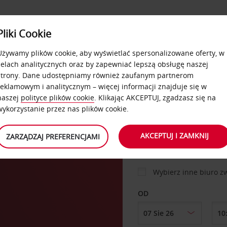
USŁUGI
Pliki Cookie
FLOTA
DODATKI
OFERTA
SAMOOBSŁUGOWE
Używamy plików cookie, aby wyświetlać spersonalizowane oferty, w
celach analitycznych oraz by zapewniać lepszą obsługę naszej
strony. Dane udostępniamy również zaufanym partnerom
reklamowym i analitycznym – więcej informacji znajduje się w
SAMOCHÓD
naszej
polityce plików cookie
. Klikając AKCEPTUJ, zgadzasz się na
wykorzystanie przez nas plików cookie.
MIEJSCE ODBIORU
AKCEPTUJ I ZAMKNIJ
ZARZĄDZAJ PREFERENCJAMI
Wybierz inne biuro 
OD