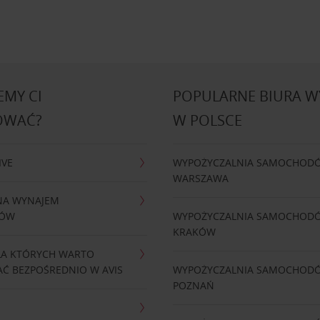
MY CI
POPULARNE BIURA 
OWAĆ?
W POLSCE
IVE
WYPOŻYCZALNIA SAMOCHOD
WARSZAWA
NA WYNAJEM
DÓW
WYPOŻYCZALNIA SAMOCHOD
KRAKÓW
LA KTÓRYCH WARTO
Ć BEZPOŚREDNIO W AVIS
WYPOŻYCZALNIA SAMOCHOD
POZNAŃ