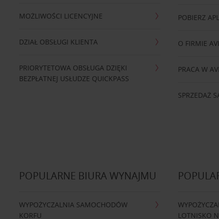
MOŻLIWOŚCI LICENCYJNE
POBIERZ APL
DZIAŁ OBSŁUGI KLIENTA
O FIRMIE AV
PRIORYTETOWA OBSŁUGA DZIĘKI
PRACA W AV
BEZPŁATNEJ USŁUDZE QUICKPASS
SPRZEDAŻ
POPULARNE BIURA WYNAJMU
POPULA
WYPOŻYCZALNIA SAMOCHODÓW
WYPOŻYCZA
KORFU
LOTNISKO 