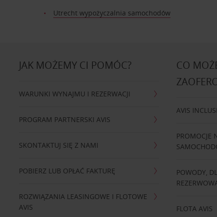
Utrecht wypożyczalnia samochodów
JAK MOŻEMY CI POMÓC?
CO MOŻE
ZAOFER
WARUNKI WYNAJMU I REZERWACJI
AVIS INCLUS
PROGRAM PARTNERSKI AVIS
PROMOCJE 
SKONTAKTUJ SIĘ Z NAMI
SAMOCHO
POBIERZ LUB OPŁAĆ FAKTURĘ
POWODY, D
REZERWOWA
ROZWIĄZANIA LEASINGOWE I FLOTOWE
AVIS
FLOTA AVIS