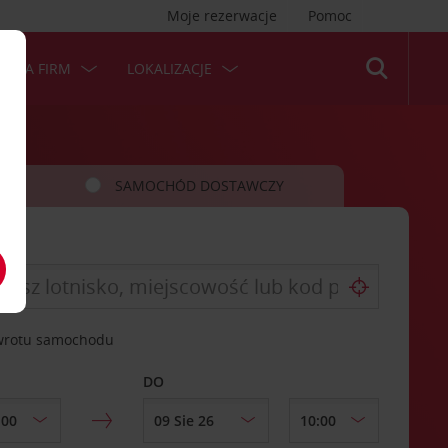
Moje rezerwacje
Pomoc
 DLA FIRM
LOKALIZACJE
SAMOCHÓD DOSTAWCZY
zwrotu samochodu
DO