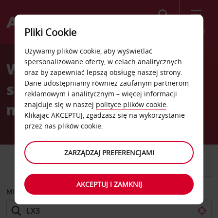
Szukaj
Menu
Pliki Cookie
Welcome
Używamy plików cookie, aby wyświetlać
to
spersonalizowane oferty, w celach analitycznych
Wypożyczalnia
Avis
oraz by zapewniać lepszą obsługę naszej strony.
Dane udostępniamy również zaufanym partnerom
samochodów Luksemburg
reklamowym i analitycznym – więcej informacji
miasto
znajduje się w naszej
polityce plików cookie
.
Klikając AKCEPTUJ, zgadzasz się na wykorzystanie
przez nas plików cookie.
ZARZĄDZAJ PREFERENCJAMI
SAMOCHÓD
SAMOCHÓD
DOSTAWCZY
AKCEPTUJ I ZAMKNIJ
MIEJSCE ODBIORU