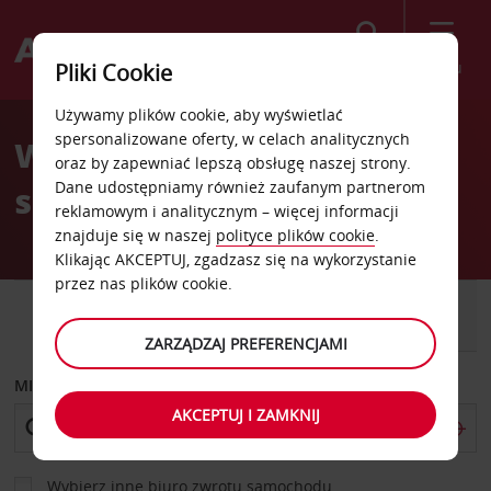
Szukaj
Menu
Pliki Cookie
Welcome
Używamy plików cookie, aby wyświetlać
to
spersonalizowane oferty, w celach analitycznych
Wypożyczalnia
Avis
oraz by zapewniać lepszą obsługę naszej strony.
Dane udostępniamy również zaufanym partnerom
samochodów Böbingen
reklamowym i analitycznym – więcej informacji
znajduje się w naszej
polityce plików cookie
.
Klikając AKCEPTUJ, zgadzasz się na wykorzystanie
przez nas plików cookie.
SAMOCHÓD
SAMOCHÓD
DOSTAWCZY
ZARZĄDZAJ PREFERENCJAMI
MIEJSCE ODBIORU
AKCEPTUJ I ZAMKNIJ
Wybierz inne biuro zwrotu samochodu