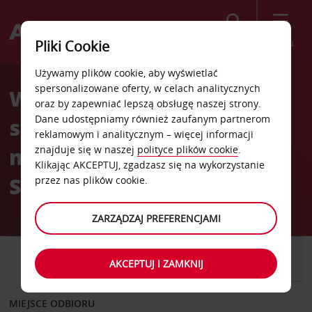
Szukaj
Menu
Pliki Cookie
Welcome
Używamy plików cookie, aby wyświetlać
to
spersonalizowane oferty, w celach analitycznych
Wypożyczalnia
Avis
oraz by zapewniać lepszą obsługę naszej strony.
Dane udostępniamy również zaufanym partnerom
samochodów Frankfurt
reklamowym i analitycznym – więcej informacji
nad Menem
znajduje się w naszej
polityce plików cookie
.
Klikając AKCEPTUJ, zgadzasz się na wykorzystanie
Sachsenhausen
przez nas plików cookie.
ZARZĄDZAJ PREFERENCJAMI
SAMOCHÓD
SAMOCHÓD
AKCEPTUJ I ZAMKNIJ
DOSTAWCZY
MIEJSCE ODBIORU