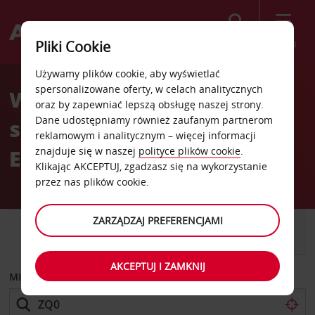
Szukaj
Menu
Pliki Cookie
Welcome
Używamy plików cookie, aby wyświetlać
to
spersonalizowane oferty, w celach analitycznych
Wypożyczalnia
Avis
oraz by zapewniać lepszą obsługę naszej strony.
Dane udostępniamy również zaufanym partnerom
samochodów Hamburg
reklamowym i analitycznym – więcej informacji
Eimsbüttel
znajduje się w naszej
polityce plików cookie
.
Klikając AKCEPTUJ, zgadzasz się na wykorzystanie
przez nas plików cookie.
ZARZĄDZAJ PREFERENCJAMI
SAMOCHÓD
SAMOCHÓD
DOSTAWCZY
AKCEPTUJ I ZAMKNIJ
MIEJSCE ODBIORU