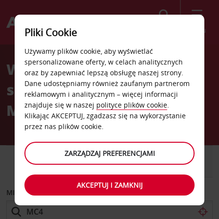
Szukaj
Menu
Pliki Cookie
Welcome
Używamy plików cookie, aby wyświetlać
to
spersonalizowane oferty, w celach analitycznych
Wypożyczalnia
Avis
oraz by zapewniać lepszą obsługę naszej strony.
Dane udostępniamy również zaufanym partnerom
samochodów Monachium
reklamowym i analitycznym – więcej informacji
Milbertshofen
znajduje się w naszej
polityce plików cookie
.
Klikając AKCEPTUJ, zgadzasz się na wykorzystanie
przez nas plików cookie.
ZARZĄDZAJ PREFERENCJAMI
SAMOCHÓD
SAMOCHÓD
DOSTAWCZY
AKCEPTUJ I ZAMKNIJ
MIEJSCE ODBIORU