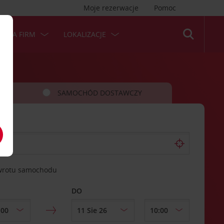
Moje rezerwacje
Pomoc
 DLA FIRM
LOKALIZACJE
SAMOCHÓD DOSTAWCZY
zwrotu samochodu
DO