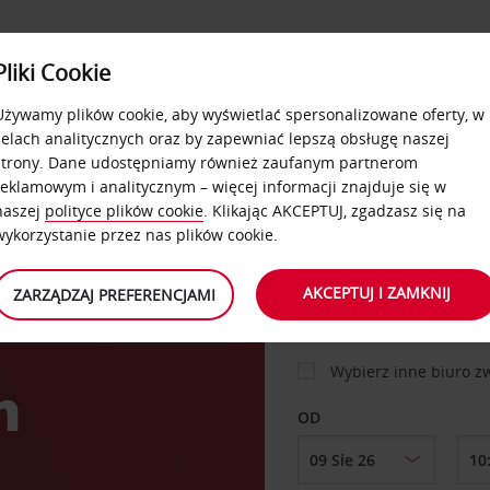
USŁUGI
Pliki Cookie
FLOTA
DODATKI
OFERTA
SAMOOBSŁUGOWE
Używamy plików cookie, aby wyświetlać spersonalizowane oferty, w
celach analitycznych oraz by zapewniać lepszą obsługę naszej
strony. Dane udostępniamy również zaufanym partnerom
reklamowym i analitycznym – więcej informacji znajduje się w
SAMOCHÓD
naszej
polityce plików cookie
. Klikając AKCEPTUJ, zgadzasz się na
wykorzystanie przez nas plików cookie.
MIEJSCE ODBIORU
AKCEPTUJ I ZAMKNIJ
ZARZĄDZAJ PREFERENCJAMI
Wybierz inne biuro 
n
OD