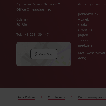
Cypriana Kamila Norwida 2
Godziny otwarci
Office Omega/garnizon
poniedziałek
Gdansk
wtorek
80-280
środa
czwartek
Tel. +48 221 139 147
piątek
sobota
niedziela
Możliwość zwrotu
View Map
dobę
Avis Polska
Oferta Avis
Biura wynajmu 