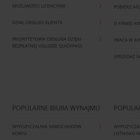
MOŻLIWOŚCI LICENCYJNE
POBIERZ APL
DZIAŁ OBSŁUGI KLIENTA
O FIRMIE AV
PRIORYTETOWA OBSŁUGA DZIĘKI
PRACA W AV
BEZPŁATNEJ USŁUDZE QUICKPASS
SPRZEDAŻ
POPULARNE BIURA WYNAJMU
POPULA
WYPOŻYCZALNIA SAMOCHODÓW
WYPOŻYCZA
KORFU
LOTNISKO 