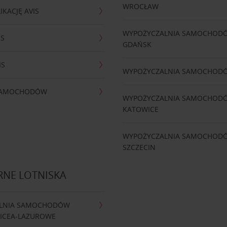
WROCŁAW
IKACJĘ AVIS
WYPOŻYCZALNIA SAMOCHOD
IS
GDAŃSK
IS
WYPOŻYCZALNIA SAMOCHOD
 SAMOCHODÓW
WYPOŻYCZALNIA SAMOCHOD
KATOWICE
WYPOŻYCZALNIA SAMOCHOD
SZCZECIN
RNE LOTNISKA
LNIA SAMOCHODÓW
NICEA-LAZUROWE