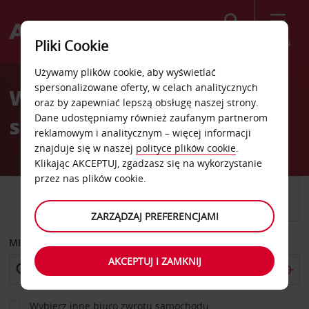
Szukaj
Menu
Pliki Cookie
Welcome
Używamy plików cookie, aby wyświetlać
to
spersonalizowane oferty, w celach analitycznych
Wypożyczalnia
Avis
oraz by zapewniać lepszą obsługę naszej strony.
Dane udostępniamy również zaufanym partnerom
samochodów Caniço
reklamowym i analitycznym – więcej informacji
znajduje się w naszej
polityce plików cookie
.
Klikając AKCEPTUJ, zgadzasz się na wykorzystanie
przez nas plików cookie.
SAMOCHÓD
SAMOCHÓD
DOSTAWCZY
ZARZĄDZAJ PREFERENCJAMI
MIEJSCE ODBIORU
AKCEPTUJ I ZAMKNIJ
Wybierz inne biuro zwrotu samochodu