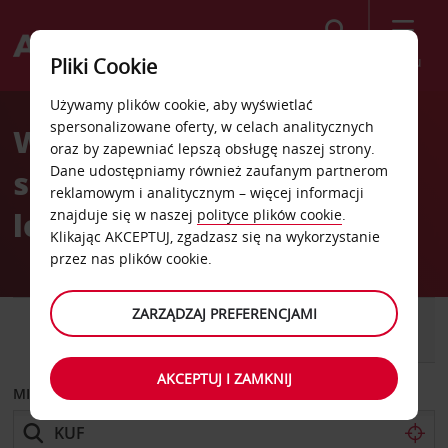
Szukaj
Menu
Pliki Cookie
Welcome
Używamy plików cookie, aby wyświetlać
to
spersonalizowane oferty, w celach analitycznych
Wypożyczalnia
Avis
oraz by zapewniać lepszą obsługę naszej strony.
Dane udostępniamy również zaufanym partnerom
samochodów Samara
reklamowym i analitycznym – więcej informacji
lotnisko
znajduje się w naszej
polityce plików cookie
.
Klikając AKCEPTUJ, zgadzasz się na wykorzystanie
przez nas plików cookie.
ZARZĄDZAJ PREFERENCJAMI
SAMOCHÓD
SAMOCHÓD
DOSTAWCZY
AKCEPTUJ I ZAMKNIJ
MIEJSCE ODBIORU