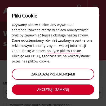
Szukaj
Menu
Pliki Cookie
Welcome
Używamy plików cookie, aby wyświetlać
to
spersonalizowane oferty, w celach analitycznych
Wypożyczalnia
Avis
oraz by zapewniać lepszą obsługę naszej strony.
Dane udostępniamy również zaufanym partnerom
samochodów Jokkmokk
reklamowym i analitycznym – więcej informacji
znajduje się w naszej
polityce plików cookie
.
Klikając AKCEPTUJ, zgadzasz się na wykorzystanie
przez nas plików cookie.
SAMOCHÓD
SAMOCHÓD
DOSTAWCZY
ZARZĄDZAJ PREFERENCJAMI
MIEJSCE ODBIORU
AKCEPTUJ I ZAMKNIJ
Wybierz inne biuro zwrotu samochodu