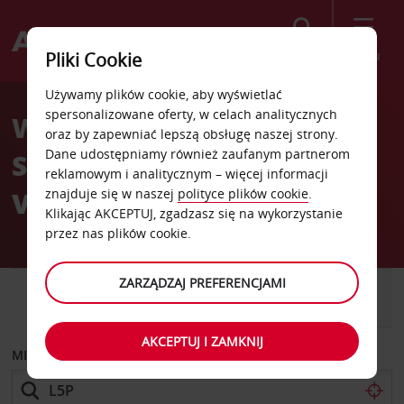
Szukaj
Menu
Pliki Cookie
Welcome
Używamy plików cookie, aby wyświetlać
to
spersonalizowane oferty, w celach analitycznych
Wypożyczalnia
Avis
oraz by zapewniać lepszą obsługę naszej strony.
Dane udostępniamy również zaufanym partnerom
Samochodów Linköping
reklamowym i analitycznym – więcej informacji
Vigfastgatan
znajduje się w naszej
polityce plików cookie
.
Klikając AKCEPTUJ, zgadzasz się na wykorzystanie
przez nas plików cookie.
ZARZĄDZAJ PREFERENCJAMI
SAMOCHÓD
SAMOCHÓD
DOSTAWCZY
AKCEPTUJ I ZAMKNIJ
MIEJSCE ODBIORU