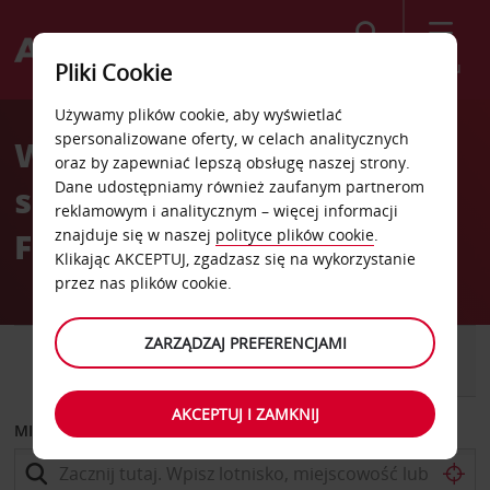
Szukaj
Menu
Pliki Cookie
Welcome
Używamy plików cookie, aby wyświetlać
to
spersonalizowane oferty, w celach analitycznych
Wypożyczalnia
Avis
oraz by zapewniać lepszą obsługę naszej strony.
Dane udostępniamy również zaufanym partnerom
samochodów Barrow In
reklamowym i analitycznym – więcej informacji
Furness
znajduje się w naszej
polityce plików cookie
.
Klikając AKCEPTUJ, zgadzasz się na wykorzystanie
przez nas plików cookie.
ZARZĄDZAJ PREFERENCJAMI
SAMOCHÓD
SAMOCHÓD
DOSTAWCZY
AKCEPTUJ I ZAMKNIJ
MIEJSCE ODBIORU